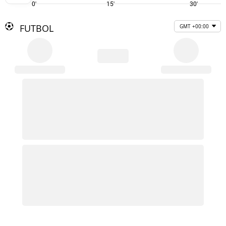
0'
15'
30'
FUTBOL
GMT +00:00