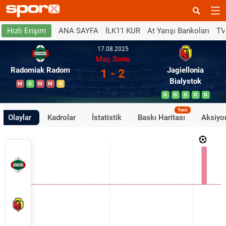
ANA SAYFA
İLK11 KUR
At Yarışı Bankoları
TV
Hızlı Erişim
17.08.2025
Maç Sonu
Radomiak Radom
Jagiellonia
1 - 2
Bialystok
M
G
M
M
B
G
G
G
G
G
Yeni
Olaylar
Kadrolar
İstatistik
Baskı Haritası
Aksiyon