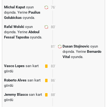
Michal Kaput
oyun
76'
dışında. Yerine
Paulius
Golubickas
oyunda.
Rafal Wolski
oyun
80'
dışında. Yerine
Abdoul
Fessal Tapsoba
oyunda.
Dusan Stojinovic
oyun
81'
dışında. Yerine
Bernardo
Vital
oyunda.
Vasco Lopes
sarı kart
83'
gördü
Roberto Alves
sarı kart
86'
gördü
Jeremy Blasco
sarı kart
88'
gördü