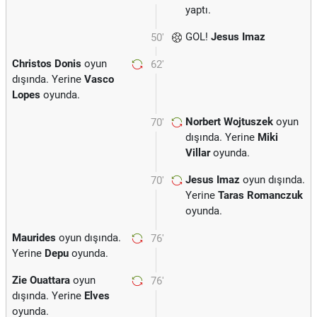
yaptı.
GOL!
Jesus Imaz
50'
Christos Donis
oyun
62'
dışında. Yerine
Vasco
Lopes
oyunda.
Norbert Wojtuszek
oyun
70'
dışında. Yerine
Miki
Villar
oyunda.
Jesus Imaz
oyun dışında.
70'
Yerine
Taras Romanczuk
oyunda.
Maurides
oyun dışında.
76'
Yerine
Depu
oyunda.
Zie Ouattara
oyun
76'
dışında. Yerine
Elves
oyunda.