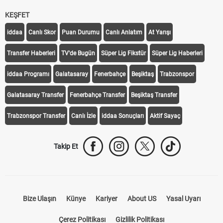
KEŞFET
iddaa
Canlı Skor
Puan Durumu
Canlı Anlatım
At Yarışı
Transfer Haberleri
TV'de Bugün
Süper Lig Fikstür
Süper Lig Haberleri
iddaa Programı
Galatasaray
Fenerbahçe
Beşiktaş
Trabzonspor
Galatasaray Transfer
Fenerbahçe Transfer
Beşiktaş Transfer
Trabzonspor Transfer
Canlı İzle
iddaa Sonuçları
Aktif Sayaç
Takip Et
Bize Ulaşın
Künye
Kariyer
About US
Yasal Uyarı
Çerez Politikası
Gizlilik Politikası