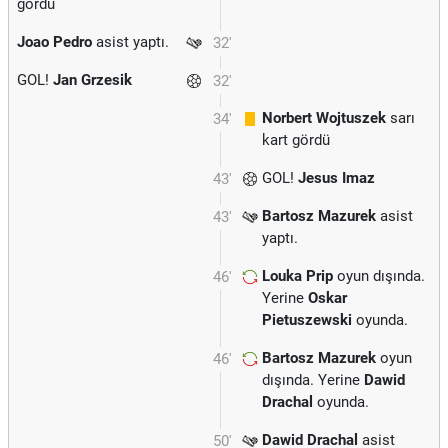
gördü
Joao Pedro
asist yaptı.
32'
GOL!
Jan Grzesik
32'
Norbert Wojtuszek
sarı
34'
kart gördü
GOL!
Jesus Imaz
43'
Bartosz Mazurek
asist
43'
yaptı.
Louka Prip
oyun dışında.
46'
Yerine
Oskar
Pietuszewski
oyunda.
Bartosz Mazurek
oyun
46'
dışında. Yerine
Dawid
Drachal
oyunda.
Dawid Drachal
asist
50'