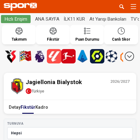
ANA SAYFA
İLK11 KUR
At Yarışı Bankoları
TV'
Hızlı Erişim
Takımım
Fikstür
Puan Durumu
Canlı Skor
Jagiellonia Bialystok
2026/2027
Türkiye
Detay
Fikstür
Kadro
TURNUVA