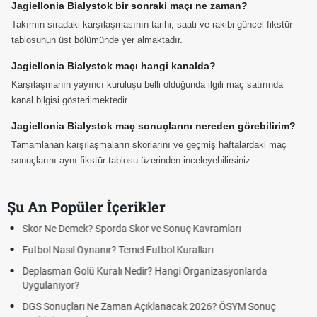
Jagiellonia Bialystok bir sonraki maçı ne zaman?
Takımın sıradaki karşılaşmasının tarihi, saati ve rakibi güncel fikstür
tablosunun üst bölümünde yer almaktadır.
Jagiellonia Bialystok maçı hangi kanalda?
Karşılaşmanın yayıncı kuruluşu belli olduğunda ilgili maç satırında
kanal bilgisi gösterilmektedir.
Jagiellonia Bialystok maç sonuçlarını nereden görebilirim?
Tamamlanan karşılaşmaların skorlarını ve geçmiş haftalardaki maç
sonuçlarını aynı fikstür tablosu üzerinden inceleyebilirsiniz.
Şu An Popüler İçerikler
Hradec Kralove Beşiktaş maçı şifresiz canlı yayın izle
Hradec Kralove Beşiktaş CANLI İZLE ŞİFRESİZ (Hradec Kralove
BJK)
Hradec Kralove Beşiktaş maçı şifresiz S Sport Plus izle, Hradec
Kralove BJK link