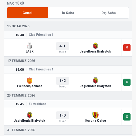
MAÇ TÜRÜ
Genel
İç Saha
Dış Saha
15 OCAK 2026
15.30
Club Friendlies 1
4-1
LASK
Jagiellonia Bialystok
İY: 2-0
17 TEMMUZ 2026
16.00
Club Friendlies 1
1-2
FC Nordsjaelland
Jagiellonia Bialystok
İY: 0-0
25 TEMMUZ 2026
15.45
Ekstraklasa
1-0
Jagiellonia Bialystok
Korona Kielce
İY: 0-0
31 TEMMUZ 2026