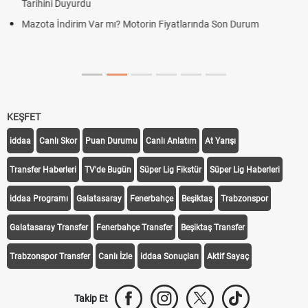
Hradec Kralove Beşiktaş ücretsiz izle, Hradec Kralove BJK maçı
canlı linki
Hradec Kralove - Beşiktaş maçı şifresiz izle canlı S Sport Plus
linki
KEŞFET
iddaa
Canlı Skor
Puan Durumu
Canlı Anlatım
At Yarışı
Transfer Haberleri
TV'de Bugün
Süper Lig Fikstür
Süper Lig Haberleri
iddaa Programı
Galatasaray
Fenerbahçe
Beşiktaş
Trabzonspor
Galatasaray Transfer
Fenerbahçe Transfer
Beşiktaş Transfer
Trabzonspor Transfer
Canlı İzle
iddaa Sonuçları
Aktif Sayaç
Takip Et