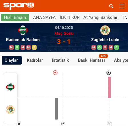
ANA SAYFA
İLK11 KUR
At Yarışı Bankoları
TV
Hızlı Erişim
04.10.2025
Maç Sonu
Radomiak Radom
Zaglebie Lubin
3 - 1
M
G
M
M
B
M
G
M
M
G
Yeni
Olaylar
Kadrolar
İstatistik
Baskı Haritası
Aksiyon
0'
15'
30'