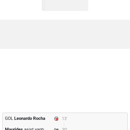
GOL
Leonardo Rocha
13'
Maurides
asist yaptı.
30'