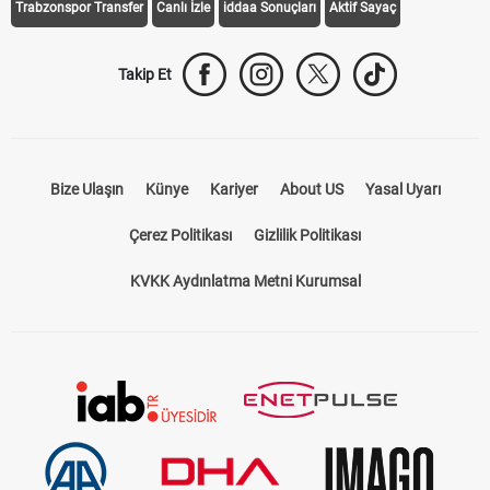
Trabzonspor Transfer
Canlı İzle
iddaa Sonuçları
Aktif Sayaç
Takip Et
Bize Ulaşın
Künye
Kariyer
About US
Yasal Uyarı
Çerez Politikası
Gizlilik Politikası
KVKK Aydınlatma Metni Kurumsal