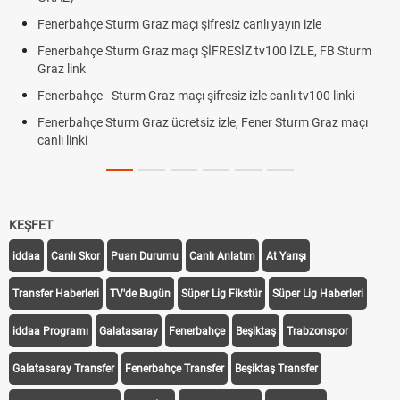
Fenerbahçe Sturm Graz maçı şifresiz canlı yayın izle
Fenerbahçe Sturm Graz maçı ŞİFRESİZ tv100 İZLE, FB Sturm
Graz link
Fenerbahçe - Sturm Graz maçı şifresiz izle canlı tv100 linki
Fenerbahçe Sturm Graz ücretsiz izle, Fener Sturm Graz maçı
canlı linki
KEŞFET
iddaa
Canlı Skor
Puan Durumu
Canlı Anlatım
At Yarışı
Transfer Haberleri
TV'de Bugün
Süper Lig Fikstür
Süper Lig Haberleri
iddaa Programı
Galatasaray
Fenerbahçe
Beşiktaş
Trabzonspor
Galatasaray Transfer
Fenerbahçe Transfer
Beşiktaş Transfer