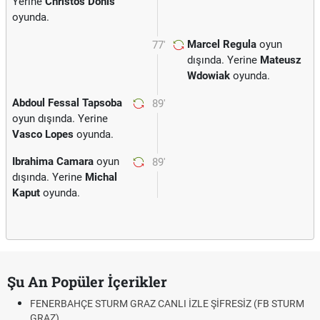
Yerine
Christos Donis
oyunda.
Marcel Regula
oyun
77'
dışında. Yerine
Mateusz
Wdowiak
oyunda.
Abdoul Fessal Tapsoba
89'
oyun dışında. Yerine
Vasco Lopes
oyunda.
Ibrahima Camara
oyun
89'
dışında. Yerine
Michal
Kaput
oyunda.
Şu An Popüler İçerikler
FENERBAHÇE STURM GRAZ CANLI İZLE ŞİFRESİZ (FB STURM
GRAZ)