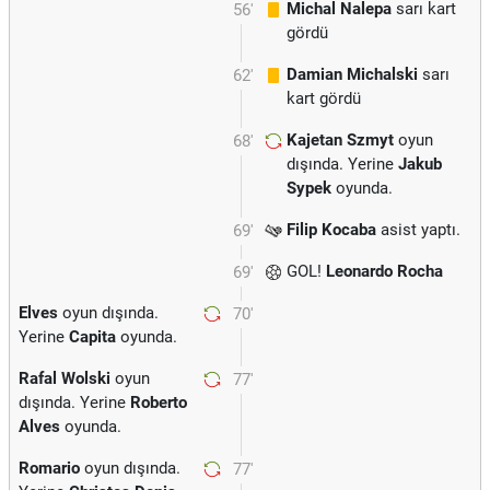
Michal Nalepa
sarı kart
56'
gördü
Damian Michalski
sarı
62'
kart gördü
Kajetan Szmyt
oyun
68'
dışında. Yerine
Jakub
Sypek
oyunda.
Filip Kocaba
asist yaptı.
69'
GOL!
Leonardo Rocha
69'
Elves
oyun dışında.
70'
Yerine
Capita
oyunda.
Rafal Wolski
oyun
77'
dışında. Yerine
Roberto
Alves
oyunda.
Romario
oyun dışında.
77'