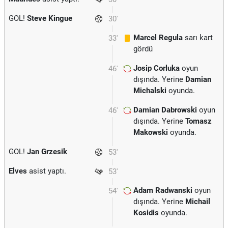
GOL!
Steve Kingue
30'
Marcel Regula
sarı kart
33'
gördü
Josip Corluka
oyun
46'
dışında. Yerine
Damian
Michalski
oyunda.
Damian Dabrowski
oyun
46'
dışında. Yerine
Tomasz
Makowski
oyunda.
GOL!
Jan Grzesik
53'
Elves
asist yaptı.
53'
Adam Radwanski
oyun
54'
dışında. Yerine
Michail
Kosidis
oyunda.