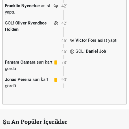
Franklin Nyenetue
asist
42'
yaptı.
GOL!
Oliver Kvendboe
42'
Holden
Victor Fors
asist yaptı.
45'
GOL!
Daniel Job
45'
Famara Camara
sarı kart
78'
gördü
Jonas Pereira
sarı kart
90'
gördü
Şu An Popüler İçerikler