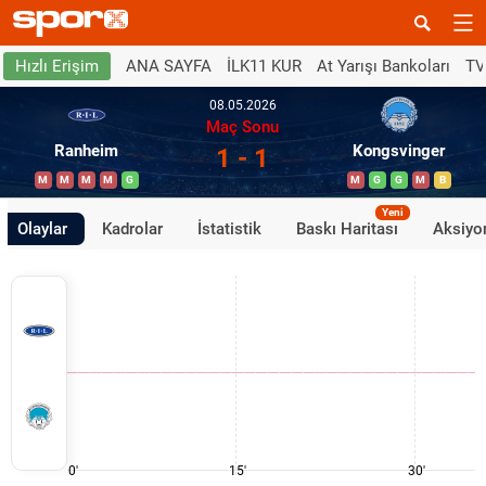
ANA SAYFA
İLK11 KUR
At Yarışı Bankoları
TV
Hızlı Erişim
08.05.2026
Maç Sonu
Ranheim
Kongsvinger
1 - 1
M
M
M
M
G
M
G
G
M
B
Yeni
Olaylar
Kadrolar
İstatistik
Baskı Haritası
Aksiyon
0'
15'
30'