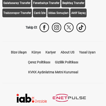
Galatasaray Transfer
Fenerbahçe Transfer
Beşiktaş Transfer
Trabzonspor Transfer
Canlı İzle
iddaa Sonuçları
Aktif Sayaç
Takip Et
Bize Ulaşın
Künye
Kariyer
About US
Yasal Uyarı
Çerez Politikası
Gizlilik Politikası
KVKK Aydınlatma Metni Kurumsal