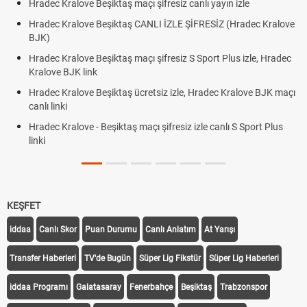
Hradec Kralove Beşiktaş maçı şifresiz canlı yayın izle
Hradec Kralove Beşiktaş CANLI İZLE ŞİFRESİZ (Hradec Kralove
BJK)
Hradec Kralove Beşiktaş maçı şifresiz S Sport Plus izle, Hradec
Kralove BJK link
Hradec Kralove Beşiktaş ücretsiz izle, Hradec Kralove BJK maçı
canlı linki
Hradec Kralove - Beşiktaş maçı şifresiz izle canlı S Sport Plus
linki
KEŞFET
iddaa
Canlı Skor
Puan Durumu
Canlı Anlatım
At Yarışı
Transfer Haberleri
TV'de Bugün
Süper Lig Fikstür
Süper Lig Haberleri
iddaa Programı
Galatasaray
Fenerbahçe
Beşiktaş
Trabzonspor