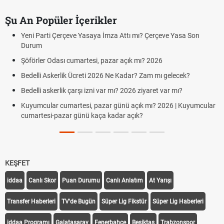
Şu An Popüler İçerikler
 Parti Çerçeve Yasaya İmza Attı mı? Çerçeve Yasa Son
Hafta So
um
Cumarte
rler Odası cumartesi, pazar açık mı? 2026
Aras Ka
Cumarte
lli Askerlik Ücreti 2026 Ne Kadar? Zam mı gelecek?
Hazırlı
lli askerlik çarşı izni var mı? 2026 ziyaret var mı?
Süper L
mcular cumartesi, pazar günü açık mı? 2026 | Kuyumcular
rtesi-pazar günü kaça kadar açık?
Türkiye
KEŞFET
iddaa
Canlı Skor
Puan Durumu
Canlı Anlatım
At Yarışı
Transfer Haberleri
TV'de Bugün
Süper Lig Fikstür
Süper Lig Haberleri
iddaa Programı
Galatasaray
Fenerbahçe
Beşiktaş
Trabzonspor