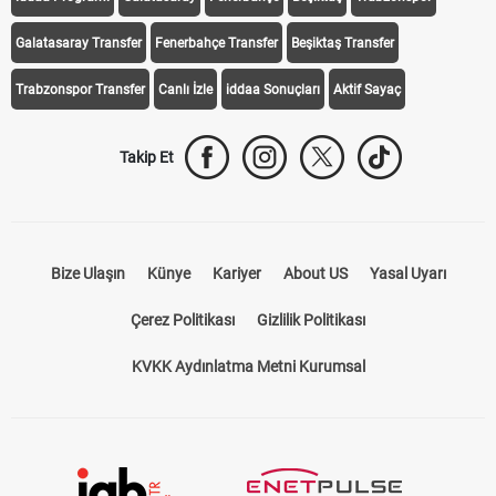
Galatasaray Transfer
Fenerbahçe Transfer
Beşiktaş Transfer
Trabzonspor Transfer
Canlı İzle
iddaa Sonuçları
Aktif Sayaç
Takip Et
Bize Ulaşın
Künye
Kariyer
About US
Yasal Uyarı
Çerez Politikası
Gizlilik Politikası
KVKK Aydınlatma Metni Kurumsal