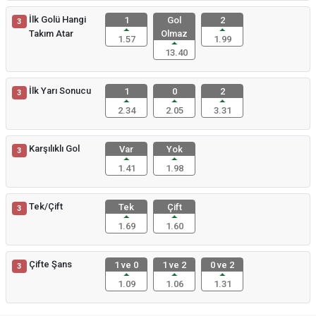
İlk Golü Hangi
1
Gol
2
3
Takım Atar
Olmaz
1.57
1.99
13.40
İlk Yarı Sonucu
1
0
2
3
2.34
2.05
3.31
Karşılıklı Gol
Var
Yok
3
1.41
1.98
Tek/Çift
Tek
Çift
3
1.69
1.60
Çifte Şans
1 ve 0
1 ve 2
0 ve 2
3
1.09
1.06
1.31