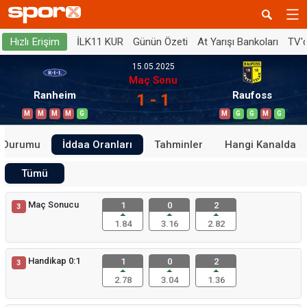
İLK11 KUR
Günün Özeti
At Yarışı Bankoları
TV'
Hızlı Erişim
15.05.2025
Maç Sonu
Ranheim
Raufoss
1 - 1
M
M
M
M
G
M
G
G
M
G
n Durumu
İddaa Oranları
Tahminler
Hangi Kanalda
Tümü
Maç Sonucu
1
0
2
3
1.84
3.16
2.82
Handikap 0:1
1
0
2
3
2.78
3.04
1.36