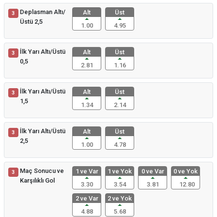
Deplasman Altı/
Alt
Üst
3
Üstü 2,5
1.00
4.95
İlk Yarı Altı/Üstü
Alt
Üst
3
0,5
2.81
1.16
İlk Yarı Altı/Üstü
Alt
Üst
3
1,5
1.34
2.14
İlk Yarı Altı/Üstü
Alt
Üst
3
2,5
1.00
4.78
Maç Sonucu ve
1 ve Var
1 ve Yok
0 ve Var
0 ve Yok
3
Karşılıklı Gol
3.30
3.54
3.81
12.80
2 ve Var
2 ve Yok
4.88
5.68