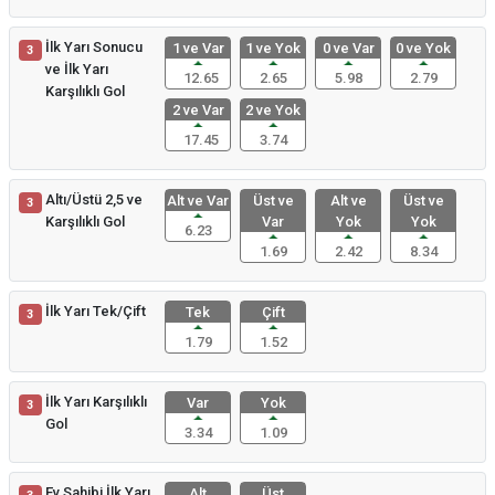
İlk Yarı Sonucu
1 ve Var
1 ve Yok
0 ve Var
0 ve Yok
3
ve İlk Yarı
12.65
2.65
5.98
2.79
Karşılıklı Gol
2 ve Var
2 ve Yok
17.45
3.74
Altı/Üstü 2,5 ve
Alt ve Var
Üst ve
Alt ve
Üst ve
3
Karşılıklı Gol
Var
Yok
Yok
6.23
1.69
2.42
8.34
İlk Yarı Tek/Çift
Tek
Çift
3
1.79
1.52
İlk Yarı Karşılıklı
Var
Yok
3
Gol
3.34
1.09
Ev Sahibi İlk Yarı
Alt
Üst