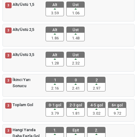
Altı/Üstü 1,5
Alt
Üst
3
3.59
1.06
Altı/Üstü 2,5
Alt
Üst
3
1.86
1.48
Altı/Üstü 3,5
Alt
Üst
3
1.28
2.32
İkinci Yarı
1
0
2
3
Sonucu
2.16
2.41
2.97
Toplam Gol
0-1 gol
2-3 gol
4-5 gol
6+ gol
3
3.79
1.81
3.02
9.72
Hangi Yarıda
1.
Eşit
2.
3
Daha Fazla Gol