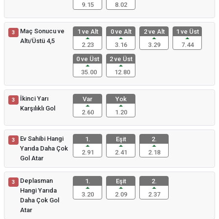
9.15
8.02
Maç Sonucu ve
1 ve Alt
0 ve Alt
2 ve Alt
1 ve Üst
3
Altı/Üstü 4,5
2.23
3.16
3.29
7.44
0 ve Üst
2 ve Üst
35.00
12.80
İkinci Yarı
Var
Yok
3
Karşılıklı Gol
2.60
1.20
Ev Sahibi Hangi
1.
Eşit
2.
3
Yarıda Daha Çok
2.91
2.41
2.18
Gol Atar
Deplasman
1.
Eşit
2.
3
Hangi Yarıda
3.20
2.09
2.37
Daha Çok Gol
Atar