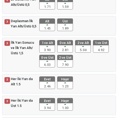
3
Altı/Üstü 0,5
1.71
1.59
Deplasman İlk
Alt
Üst
3
Yarı Altı/Üstü 0,5
1.45
1.89
İlk Yarı Sonucu
1 ve Alt
0 ve Alt
2 ve Alt
1 ve Üst
3
ve İlk Yarı Altı/
3.90
2.81
5.04
4.92
Üstü 1,5
0 ve Üst
2 ve Üst
6.03
7.90
Her İki Yarı da
Evet
Hayır
3
Alt 1.5
2.46
1.23
Her İki Yarı da
Evet
Hayır
3
Üst 1.5
3.94
1.00