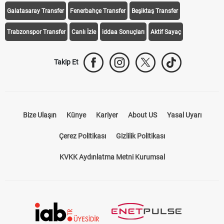
Galatasaray Transfer
Fenerbahçe Transfer
Beşiktaş Transfer
Trabzonspor Transfer
Canlı İzle
iddaa Sonuçları
Aktif Sayaç
Takip Et
Bize Ulaşın
Künye
Kariyer
About US
Yasal Uyarı
Çerez Politikası
Gizlilik Politikası
KVKK Aydınlatma Metni Kurumsal