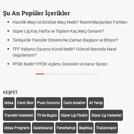
Şu An Popüler İçerikler
Hazırlık Maçı ve Dostluk Maçı Nedir? Resmî Maçlardan Farkları
Süper Lig Kaç Hafta ve Toplam Kaç Maç Oynanır?
Türkiye'de Transfer Dönemi Ne Zaman Başlıyor ve Bitiyor?
TFF Yabancı Oyuncu Kuralı Nedir? Güncel Sezonda Nasıl
Uygulanıyor?
PFDK Nedir? PFDK Açılımı, Görevleri ve Karar Süreci
KEŞFET
iddaa
Canlı Skor
Puan Durumu
Canlı Anlatım
At Yarışı
Transfer Haberleri
TV'de Bugün
Süper Lig Fikstür
Süper Lig Haberleri
iddaa Programı
Galatasaray
Fenerbahçe
Beşiktaş
Trabzonspor