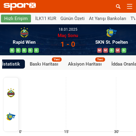
İLK11 KUR
Günün Özeti
At Yarışı Bankoları
TV
Hızlı Erişim
18.01.2025
Maç Sonu
Rapid Wien
SKN St. Poelten
1 - 0
G
G
G
G
G
M
M
G
M
G
Yeni
Yeni
İstatistik
Baskı Haritası
Aksiyon Haritası
İddaa Oranla
0'
15'
30'