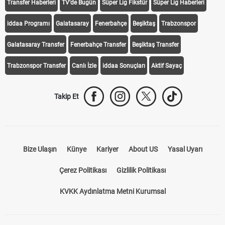
Transfer Haberleri
TV'de Bugün
Süper Lig Fikstür
Süper Lig Haberleri
iddaa Programı
Galatasaray
Fenerbahçe
Beşiktaş
Trabzonspor
Galatasaray Transfer
Fenerbahçe Transfer
Beşiktaş Transfer
Trabzonspor Transfer
Canlı İzle
iddaa Sonuçları
Aktif Sayaç
Takip Et
Bize Ulaşın
Künye
Kariyer
About US
Yasal Uyarı
Çerez Politikası
Gizlilik Politikası
KVKK Aydınlatma Metni Kurumsal