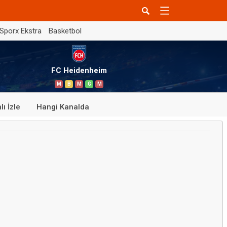
Sporx Ekstra
Basketbol
FC Heidenheim
M
B
M
G
M
lı İzle
Hangi Kanalda