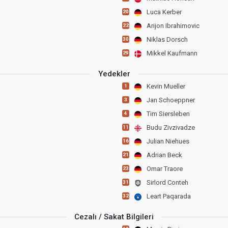
Luca Kerber
20
Arijon Ibrahimovic
22
Niklas Dorsch
30
Mikkel Kaufmann
29
Yedekler
Kevin Mueller
1
Jan Schoeppner
3
Tim Siersleben
4
Budu Zivzivadze
11
Julian Niehues
16
Adrian Beck
21
Omar Traore
23
Sirlord Conteh
31
Leart Paqarada
32
Cezalı / Sakat Bilgileri