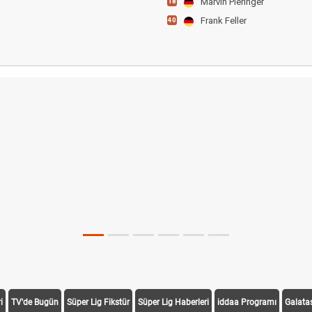
Marvin Pieringer
18
Frank Feller
40
i
TV'de Bugün
Süper Lig Fikstür
Süper Lig Haberleri
iddaa Programı
Galata