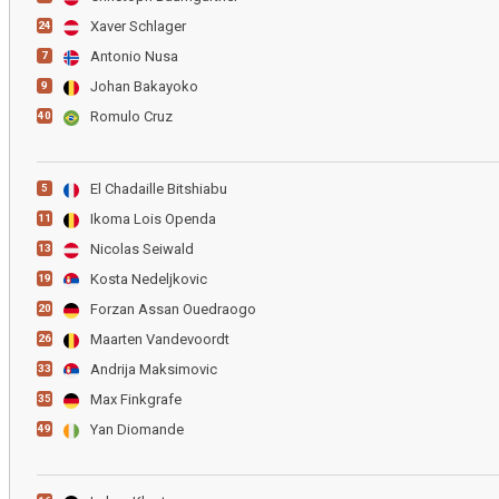
Xaver Schlager
24
Antonio Nusa
7
Johan Bakayoko
9
Romulo Cruz
40
El Chadaille Bitshiabu
5
Ikoma Lois Openda
11
Nicolas Seiwald
13
Kosta Nedeljkovic
19
Forzan Assan Ouedraogo
20
Maarten Vandevoordt
26
Andrija Maksimovic
33
Max Finkgrafe
35
Yan Diomande
49