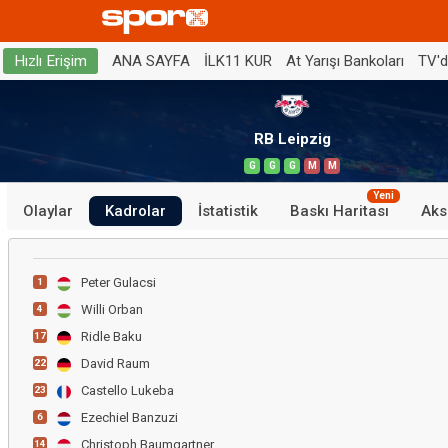
ANA SAYFA
İLK11 KUR
At Yarışı Bankoları
TV'
Hızlı Erişim
RB Leipzig
G
G
G
M
M
Yeni
Olaylar
Kadrolar
İstatistik
Baskı Haritası
Aks
Peter Gulacsi
1
Willi Orban
4
Ridle Baku
17
David Raum
22
Castello Lukeba
23
Ezechiel Banzuzi
6
Christoph Baumgartner
14