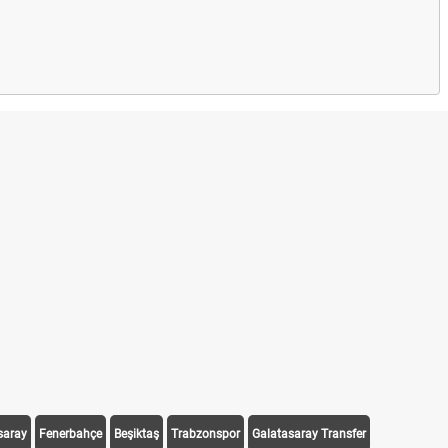
saray
Fenerbahçe
Beşiktaş
Trabzonspor
Galatasaray Transfer