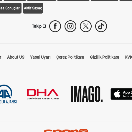
daa Sonuçları
Aktif Sayaç
Takip Et
r
About US
Yasal Uyarı
Çerez Politikası
Gizlilik Politikası
KVK