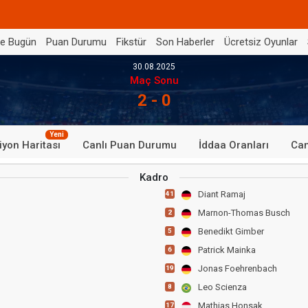
de Bugün
Puan Durumu
Fikstür
Son Haberler
Ücretsiz Oyunlar
30.08.2025
Maç Sonu
2 - 0
Yeni
iyon Haritası
Canlı Puan Durumu
İddaa Oranları
Can
Kadro
Diant Ramaj
41
Marnon-Thomas Busch
2
Benedikt Gimber
5
Patrick Mainka
6
Jonas Foehrenbach
19
Leo Scienza
8
Mathias Honsak
17