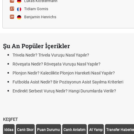
Lukas Klostermann
16
Tidiam Gomis
27
Benjamin Henrichs
39
Şu An Popüler İçerikler
Trivela Nedir? Trivela Vuruşu Nasıl Yapılır?
Röveşata Nedir? Röveşata Vuruşu Nasıl Yapılır?
Plonjon Nedir? Kalecilikte Plonjon Hareketi Nasıl Yapılır?
Futbolda Asist Nedir? Bir Pozisyonun Asist Sayılma Kriterleri
Endirekt Serbest Vuruş Nedir? Hangi Durumlarda Verilir?
KEŞFET
iddaa
Canlı Skor
Puan Durumu
Canlı Anlatım
At Yarışı
Transfer Haberler