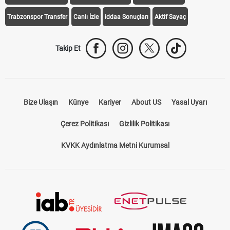
Trabzonspor Transfer
Canlı İzle
iddaa Sonuçları
Aktif Sayaç
Takip Et
Bize Ulaşın
Künye
Kariyer
About US
Yasal Uyarı
Çerez Politikası
Gizlilik Politikası
KVKK Aydınlatma Metni Kurumsal