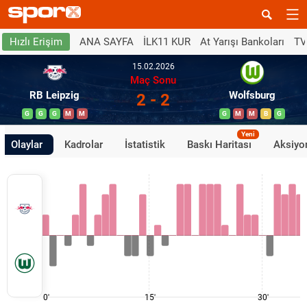
ANA SAYFA
İLK11 KUR
At Yarışı Bankoları
TV
Hızlı Erişim
15.02.2026
Maç Sonu
RB Leipzig
Wolfsburg
2 - 2
G
G
G
M
M
G
M
M
B
G
Yeni
Olaylar
Kadrolar
İstatistik
Baskı Haritası
Aksiyon
0'
15'
30'