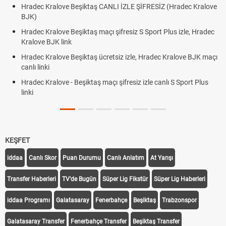
Hradec Kralove Beşiktaş CANLI İZLE ŞİFRESİZ (Hradec Kralove
BJK)
Hradec Kralove Beşiktaş maçı şifresiz S Sport Plus izle, Hradec
Kralove BJK link
Hradec Kralove Beşiktaş ücretsiz izle, Hradec Kralove BJK maçı
canlı linki
Hradec Kralove - Beşiktaş maçı şifresiz izle canlı S Sport Plus
linki
KEŞFET
iddaa
Canlı Skor
Puan Durumu
Canlı Anlatım
At Yarışı
Transfer Haberleri
TV'de Bugün
Süper Lig Fikstür
Süper Lig Haberleri
iddaa Programı
Galatasaray
Fenerbahçe
Beşiktaş
Trabzonspor
Galatasaray Transfer
Fenerbahçe Transfer
Beşiktaş Transfer