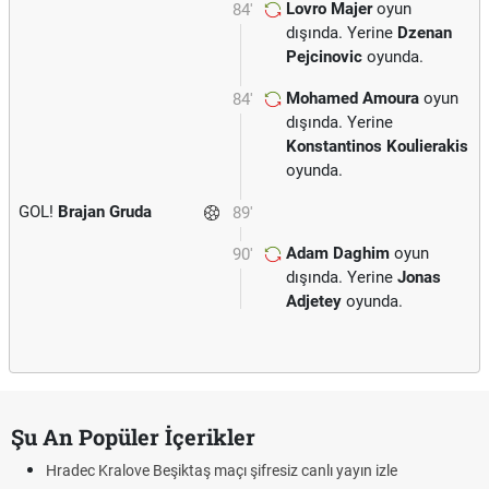
Lovro Majer
oyun
84'
dışında. Yerine
Dzenan
Pejcinovic
oyunda.
Mohamed Amoura
oyun
84'
dışında. Yerine
Konstantinos Koulierakis
oyunda.
GOL!
Brajan Gruda
89'
Adam Daghim
oyun
90'
dışında. Yerine
Jonas
Adjetey
oyunda.
Şu An Popüler İçerikler
Hradec Kralove Beşiktaş maçı şifresiz canlı yayın izle