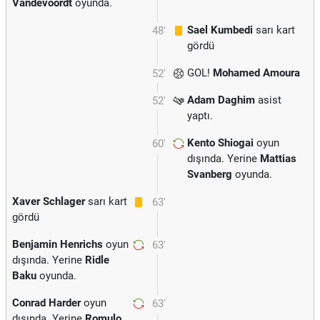
Vandevoordt
oyunda.
Sael Kumbedi
sarı kart
48'
gördü
GOL!
Mohamed Amoura
52'
Adam Daghim
asist
52'
yaptı.
Kento Shiogai
oyun
60'
dışında. Yerine
Mattias
Svanberg
oyunda.
Xaver Schlager
sarı kart
63'
gördü
Benjamin Henrichs
oyun
63'
dışında. Yerine
Ridle
Baku
oyunda.
Conrad Harder
oyun
63'
dışında. Yerine
Romulo