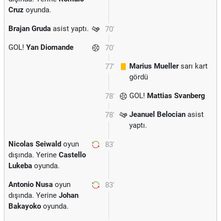
Cruz
oyunda.
Brajan Gruda
asist yaptı.
70'
GOL!
Yan Diomande
70'
Marius Mueller
sarı kart
77'
gördü
GOL!
Mattias Svanberg
78'
Jeanuel Belocian
asist
78'
yaptı.
Nicolas Seiwald
oyun
83'
dışında. Yerine
Castello
Lukeba
oyunda.
Antonio Nusa
oyun
83'
dışında. Yerine
Johan
Bakayoko
oyunda.