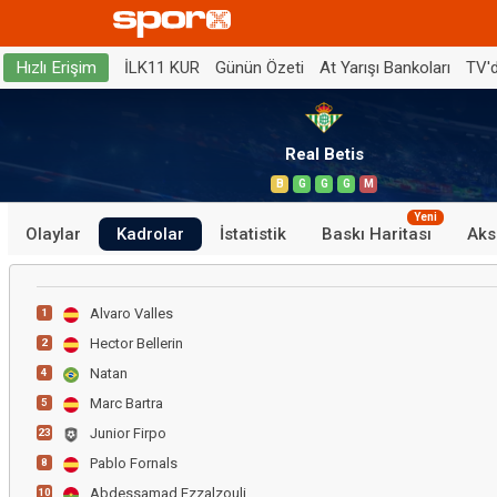
İLK11 KUR
Günün Özeti
At Yarışı Bankoları
TV'
Hızlı Erişim
Real Betis
B
G
G
G
M
Yeni
Olaylar
Kadrolar
İstatistik
Baskı Haritası
Aks
Alvaro Valles
1
Hector Bellerin
2
Natan
4
Marc Bartra
5
Junior Firpo
23
Pablo Fornals
8
Abdessamad Ezzalzouli
10