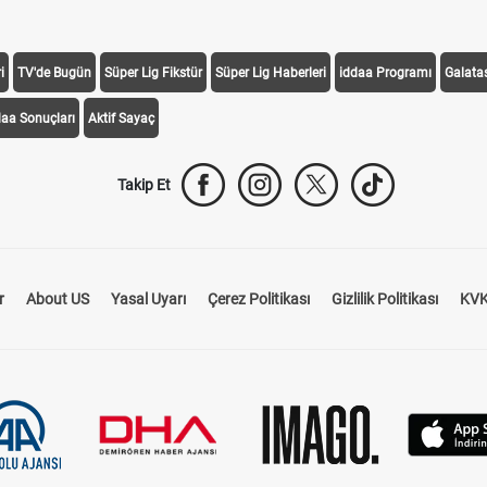
i
TV'de Bugün
Süper Lig Fikstür
Süper Lig Haberleri
iddaa Programı
Galata
daa Sonuçları
Aktif Sayaç
Takip Et
r
About US
Yasal Uyarı
Çerez Politikası
Gizlilik Politikası
KVK