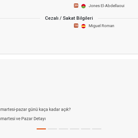
Jones El-Abdellaoui
39
Cezalı / Sakat Bilgileri
Miguel Roman
16
umartesi-pazar günü kaça kadar açık?
Cumartesi ve Pazar Detayı