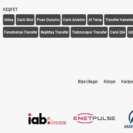
KEŞFET
iddaa
Canlı Skor
Puan Durumu
Canlı Anlatım
At Yarışı
Transfer Haberler
Fenerbahçe Transfer
Beşiktaş Transfer
Trabzonspor Transfer
Canlı İzle
id
Bize Ulaşın
Künye
Kariye