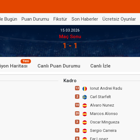
de Bugün
Puan Durumu
Fikstür
Son Haberler
Ücretsiz Oyunlar
15.03.2026
Maç Sonu
1 - 1
Yeni
iyon Haritası
Canlı Puan Durumu
Canlı İzle
Kadro
Ionut Andrei Radu
13
Carl Starfelt
2
Alvaro Nunez
14
Marcos Alonso
20
Oscar Mingueza
3
Sergio Carreira
5
Fer Lopez
8