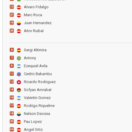
Alvaro Fidalgo
15
Marc Roca
21
Juan Hernandez
19
Aitor Ruibal
24
Sergi Altimira
6
Antony
7
Ezequiel Avila
9
Cedric Bakambu
11
Ricardo Rodriguez
12
Sofyan Amrabat
14
Valentin Gomez
16
Rodrigo Riquelme
17
Nelson Deossa
18
Pau Lopez
25
Angel Ortiz
40