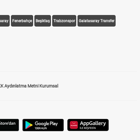
saray
Fenerbahçe
Beşiktaş
Trabzonspor
Galatasaray Transfer
K Aydınlatma Metni Kurumsal