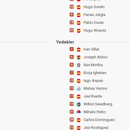
Hugo Sotelo
22
Ferran Jutgla
9
Pablo Duran
18
Hugo Alvarez
23
Yedekler
Ivan Villar
1
Joseph Aidoo
4
Ilaix Moriba
6
Borja Iglesias
7
Iago Aspas
10
Matias Vecino
15
Javi Rueda
17
Williot Swedberg
19
Mihailo Ristic
21
Carlos Dominguez
24
Javi Rodriguez
32