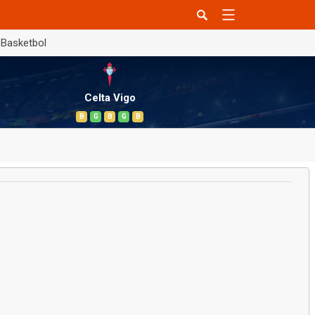
Basketbol
Celta Vigo
B
G
B
G
B