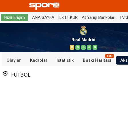
ANA SAYFA
İLK11 KUR
At Yarışı Bankoları
TV'
Hızlı Erişim
Real Madrid
B
G
G
G
G
Yeni
Olaylar
Kadrolar
İstatistik
Baskı Haritası
Aks
FUTBOL