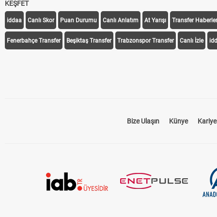
KEŞFET
iddaa
Canlı Skor
Puan Durumu
Canlı Anlatım
At Yarışı
Transfer Haberler
Fenerbahçe Transfer
Beşiktaş Transfer
Trabzonspor Transfer
Canlı İzle
id
Bize Ulaşın
Künye
Kariye