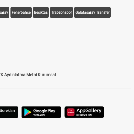
saray
Fenerbahçe
Beşiktaş
Trabzonspor
Galatasaray Transfer
K Aydınlatma Metni Kurumsal