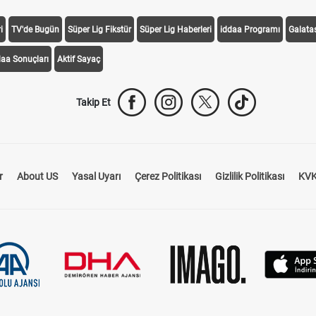
i
TV'de Bugün
Süper Lig Fikstür
Süper Lig Haberleri
iddaa Programı
Galata
daa Sonuçları
Aktif Sayaç
Takip Et
r
About US
Yasal Uyarı
Çerez Politikası
Gizlilik Politikası
KVK