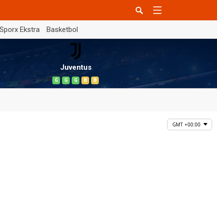
Sporx Ekstra
Basketbol
Juventus
G
G
G
B
B
GMT +00:00