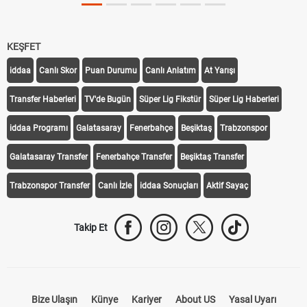
KEŞFET
iddaa
Canlı Skor
Puan Durumu
Canlı Anlatım
At Yarışı
Transfer Haberleri
TV'de Bugün
Süper Lig Fikstür
Süper Lig Haberleri
iddaa Programı
Galatasaray
Fenerbahçe
Beşiktaş
Trabzonspor
Galatasaray Transfer
Fenerbahçe Transfer
Beşiktaş Transfer
Trabzonspor Transfer
Canlı İzle
iddaa Sonuçları
Aktif Sayaç
Takip Et
Bize Ulaşın
Künye
Kariyer
About US
Yasal Uyarı