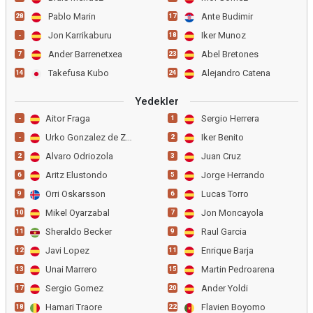
Pablo Marin
Ante Budimir
28
17
Jon Karrikaburu
Iker Munoz
-
18
Ander Barrenetxea
Abel Bretones
7
23
Takefusa Kubo
Alejandro Catena
14
24
Yedekler
Aitor Fraga
Sergio Herrera
-
1
Urko Gonzalez de Zarate
Iker Benito
-
2
Alvaro Odriozola
Juan Cruz
2
3
Aritz Elustondo
Jorge Herrando
6
5
Orri Oskarsson
Lucas Torro
9
6
Mikel Oyarzabal
Jon Moncayola
10
7
Sheraldo Becker
Raul Garcia
11
9
Javi Lopez
Enrique Barja
12
11
Unai Marrero
Martin Pedroarena
13
15
Sergio Gomez
Ander Yoldi
17
20
Hamari Traore
Flavien Boyomo
18
22