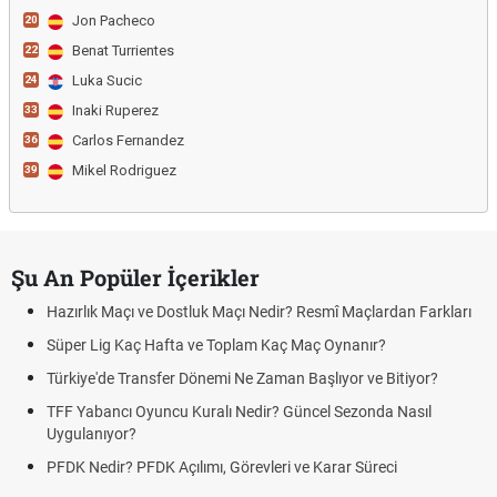
Jon Pacheco
20
Benat Turrientes
22
Luka Sucic
24
Inaki Ruperez
33
Carlos Fernandez
36
Mikel Rodriguez
39
Şu An Popüler İçerikler
Hazırlık Maçı ve Dostluk Maçı Nedir? Resmî Maçlardan Farkları
Süper Lig Kaç Hafta ve Toplam Kaç Maç Oynanır?
Türkiye'de Transfer Dönemi Ne Zaman Başlıyor ve Bitiyor?
TFF Yabancı Oyuncu Kuralı Nedir? Güncel Sezonda Nasıl
Uygulanıyor?
PFDK Nedir? PFDK Açılımı, Görevleri ve Karar Süreci