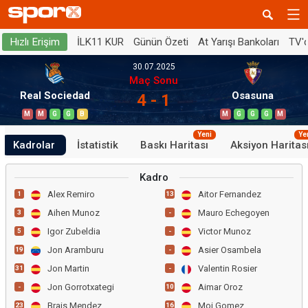
İLK11 KUR
Günün Özeti
At Yarışı Bankoları
TV'
Hızlı Erişim
30.07.2025
Maç Sonu
Real Sociedad
Osasuna
4 - 1
M
M
G
G
B
M
G
G
G
M
Yeni
Ye
Kadrolar
İstatistik
Baskı Haritası
Aksiyon Haritas
Kadro
Alex Remiro
Aitor Fernandez
1
13
Aihen Munoz
Mauro Echegoyen
3
-
Igor Zubeldia
Victor Munoz
5
-
Jon Aramburu
Asier Osambela
19
-
Jon Martin
Valentin Rosier
31
-
Jon Gorrotxategi
Aimar Oroz
-
10
Brais Mendez
Moi Gomez
23
16