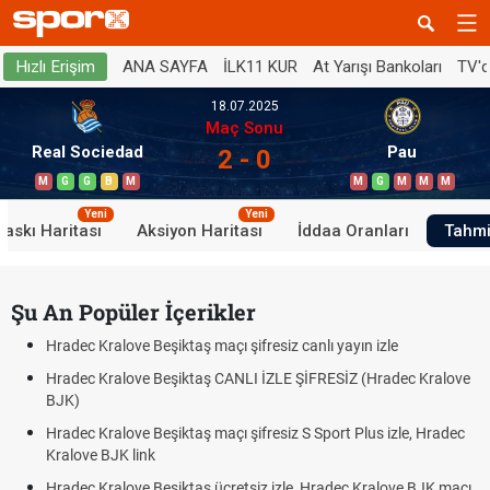
ANA SAYFA
İLK11 KUR
At Yarışı Bankoları
TV'
Hızlı Erişim
18.07.2025
Maç Sonu
Real Sociedad
Pau
2 - 0
M
G
G
B
M
M
G
M
M
M
Yeni
Yeni
Baskı Haritası
Aksiyon Haritası
İddaa Oranları
Tahmi
Şu An Popüler İçerikler
Hradec Kralove Beşiktaş maçı şifresiz canlı yayın izle
Hradec Kralove Beşiktaş CANLI İZLE ŞİFRESİZ (Hradec Kralove
BJK)
Hradec Kralove Beşiktaş maçı şifresiz S Sport Plus izle, Hradec
Kralove BJK link
Hradec Kralove Beşiktaş ücretsiz izle, Hradec Kralove BJK maçı