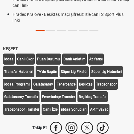
canlı linki
Hradec Kralove - Beşiktaş maçı şifresiz izle canlı S Sport Plus
linki
KEŞFET
iddaa
Canlı Skor
Puan Durumu
Canlı Anlatım
At Yarışı
Transfer Haberleri
TV'de Bugün
Süper Lig Fikstür
Süper Lig Haberleri
iddaa Programı
Galatasaray
Fenerbahçe
Beşiktaş
Trabzonspor
Galatasaray Transfer
Fenerbahçe Transfer
Beşiktaş Transfer
Trabzonspor Transfer
Canlı İzle
iddaa Sonuçları
Aktif Sayaç
Takip Et