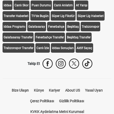
iddaa
Canlı Skor
Puan Durumu
Canlı Anlatım
At Yarışı
Transfer Haberleri
TV'de Bugün
Süper Lig Fikstür
Süper Lig Haberleri
iddaa Programı
Galatasaray
Fenerbahçe
Beşiktaş
Trabzonspor
Galatasaray Transfer
Fenerbahçe Transfer
Beşiktaş Transfer
Trabzonspor Transfer
Canlı İzle
iddaa Sonuçları
Aktif Sayaç
Takip Et
Bize Ulaşın
Künye
Kariyer
About US
Yasal Uyarı
Çerez Politikası
Gizlilik Politikası
KVKK Aydınlatma Metni Kurumsal