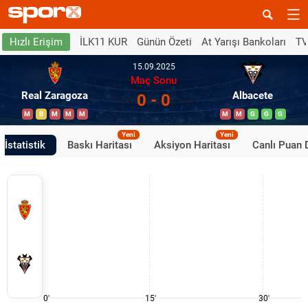
İLK11 KUR
Günün Özeti
At Yarışı Bankoları
TV
Hızlı Erişim
15.09.2025
Maç Sonu
Real Zaragoza
Albacete
0 - 0
M
B
M
M
M
M
M
G
G
G
Yeni
Yeni
İstatistik
Baskı Haritası
Aksiyon Haritası
Canlı Puan
0'
15'
30'