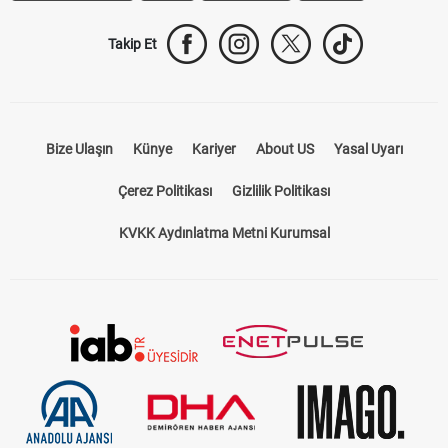
Takip Et
Bize Ulaşın
Künye
Kariyer
About US
Yasal Uyarı
Çerez Politikası
Gizlilik Politikası
KVKK Aydınlatma Metni Kurumsal