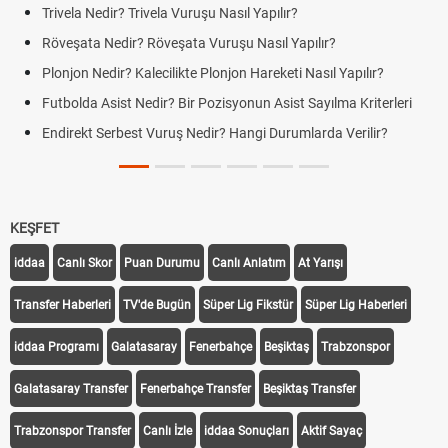
Trivela Nedir? Trivela Vuruşu Nasıl Yapılır?
Röveşata Nedir? Röveşata Vuruşu Nasıl Yapılır?
Plonjon Nedir? Kalecilikte Plonjon Hareketi Nasıl Yapılır?
Futbolda Asist Nedir? Bir Pozisyonun Asist Sayılma Kriterleri
Endirekt Serbest Vuruş Nedir? Hangi Durumlarda Verilir?
KEŞFET
iddaa
Canlı Skor
Puan Durumu
Canlı Anlatım
At Yarışı
Transfer Haberleri
TV'de Bugün
Süper Lig Fikstür
Süper Lig Haberleri
iddaa Programı
Galatasaray
Fenerbahçe
Beşiktaş
Trabzonspor
Galatasaray Transfer
Fenerbahçe Transfer
Beşiktaş Transfer
Trabzonspor Transfer
Canlı İzle
iddaa Sonuçları
Aktif Sayaç