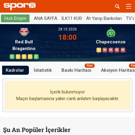
ANA SAYFA
İLK11 KUR
At Yarışı Bankoları
TV'
Hızlı Erişim
28.10.2026
18:00
Red Bull
Chapecoense
Bragantino
B
M
M
M
M
G
B
B
B
G
Yeni
Ye
Kadrolar
İstatistik
Baskı Haritası
Aksiyon Haritas
İçerik bulunmuyor
Maçın başlamasına yakın canlı anlatım başlayacaktır.
Şu An Popüler İçerikler