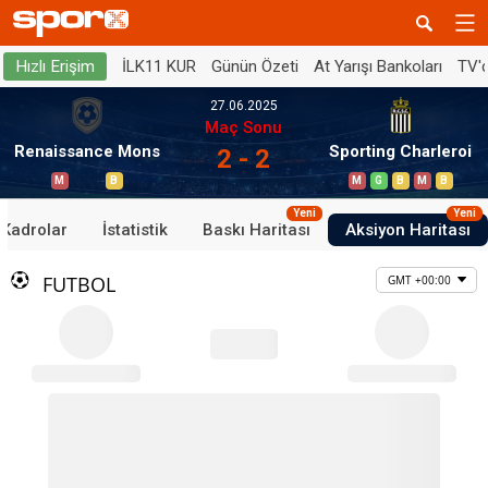
İLK11 KUR
Günün Özeti
At Yarışı Bankoları
TV'
Hızlı Erişim
27.06.2025
Maç Sonu
Renaissance Mons
Sporting Charleroi
2 - 2
M
B
M
G
B
M
B
Yeni
Yeni
Kadrolar
İstatistik
Baskı Haritası
Aksiyon Haritası
FUTBOL
GMT +00:00