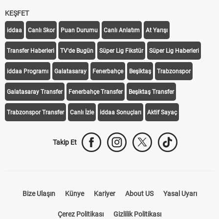
KEŞFET
iddaa
Canlı Skor
Puan Durumu
Canlı Anlatım
At Yarışı
Transfer Haberleri
TV'de Bugün
Süper Lig Fikstür
Süper Lig Haberleri
iddaa Programı
Galatasaray
Fenerbahçe
Beşiktaş
Trabzonspor
Galatasaray Transfer
Fenerbahçe Transfer
Beşiktaş Transfer
Trabzonspor Transfer
Canlı İzle
iddaa Sonuçları
Aktif Sayaç
Takip Et
Bize Ulaşın
Künye
Kariyer
About US
Yasal Uyarı
Çerez Politikası
Gizlilik Politikası