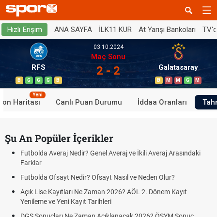
ANA SAYFA
İLK11 KUR
At Yarışı Bankoları
TV'
Hızlı Erişim
03.10.2024
Maç Sonu
RFS
Galatasaray
2 - 2
B
G
G
G
B
B
M
M
G
M
Yeni
yon Haritası
Canlı Puan Durumu
İddaa Oranları
Tah
Şu An Popüler İçerikler
Futbolda Averaj Nedir? Genel Averaj ve İkili Averaj Arasındaki
Farklar
Futbolda Ofsayt Nedir? Ofsayt Nasıl ve Neden Olur?
Açık Lise Kayıtları Ne Zaman 2026? AÖL 2. Dönem Kayıt
Yenileme ve Yeni Kayıt Tarihleri
DGS Sonuçları Ne Zaman Açıklanacak 2026? ÖSYM Sonuç