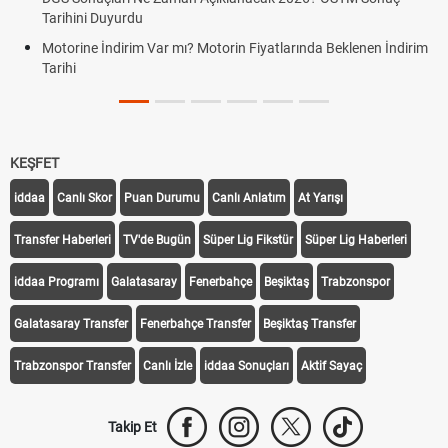
Tarihini Duyurdu
Motorine İndirim Var mı? Motorin Fiyatlarında Beklenen İndirim
Tarihi
KEŞFET
iddaa
Canlı Skor
Puan Durumu
Canlı Anlatım
At Yarışı
Transfer Haberleri
TV'de Bugün
Süper Lig Fikstür
Süper Lig Haberleri
iddaa Programı
Galatasaray
Fenerbahçe
Beşiktaş
Trabzonspor
Galatasaray Transfer
Fenerbahçe Transfer
Beşiktaş Transfer
Trabzonspor Transfer
Canlı İzle
iddaa Sonuçları
Aktif Sayaç
Takip Et