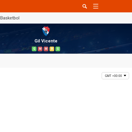
Basketbol
Gil Vicente
G
M
M
B
G
GMT +00:00