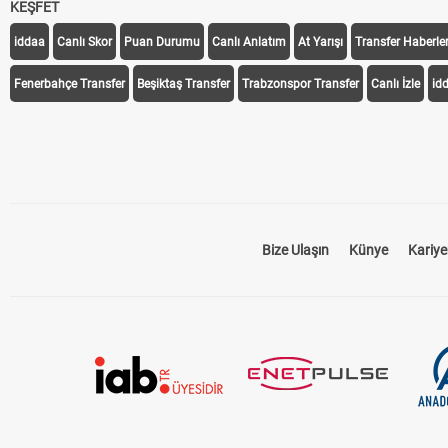
KEŞFET
iddaa
Canlı Skor
Puan Durumu
Canlı Anlatım
At Yarışı
Transfer Haberler
Fenerbahçe Transfer
Beşiktaş Transfer
Trabzonspor Transfer
Canlı İzle
id
Bize Ulaşın
Künye
Kariye