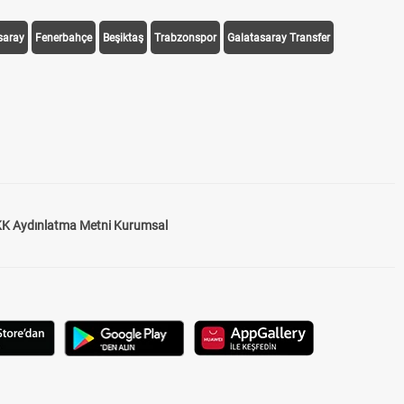
saray
Fenerbahçe
Beşiktaş
Trabzonspor
Galatasaray Transfer
K Aydınlatma Metni Kurumsal