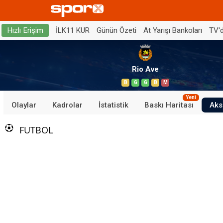
İLK11 KUR
Günün Özeti
At Yarışı Bankoları
TV'
Hızlı Erişim
Rio Ave
B
G
G
B
M
Yeni
Olaylar
Kadrolar
İstatistik
Baskı Haritası
Aks
FUTBOL