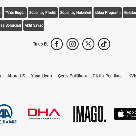
i
TV'de Bugün
Süper Lig Fikstür
Süper Lig Haberleri
iddaa Programı
Galata
daa Sonuçları
Aktif Sayaç
Takip Et
r
About US
Yasal Uyarı
Çerez Politikası
Gizlilik Politikası
KVK