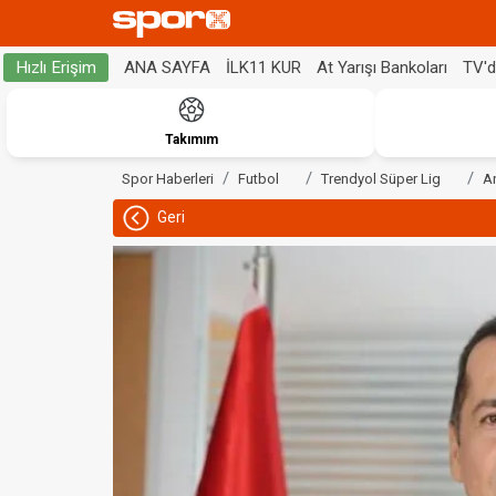
ANA SAYFA
İLK11 KUR
At Yarışı Bankoları
TV'
Hızlı Erişim
Takımım
Spor Haberleri
Futbol
Trendyol Süper Lig
A
Geri