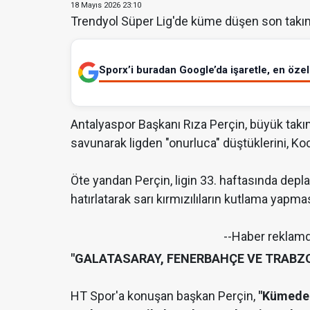
18 Mayıs 2026 23:10
Trendyol Süper Lig'de küme düşen son takım
Sporx’i buradan Google’da işaretle, en özel 
Antalyaspor Başkanı Rıza Perçin, büyük takı
savunarak ligden "onurluca" düştüklerini, Ko
Öte yandan Perçin, ligin 33. haftasında dep
hatırlatarak sarı kırmızılıların kutlama yapm
--Haber reklam
"GALATASARAY, FENERBAHÇE VE TRABZ
HT Spor'a konuşan başkan Perçin,
"Kümedek