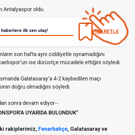
 Antalyaspor oldu.
haberlere ilk sen ulaş!
İŞARETLE
mların son hafta aynı ciddiyetle oynamadığını
caelispor'un ise dürüstçe mücadele ettiğini söyledi.
lasmanda Galatasaray'a 4-2 kaybedilen maçı
asının doğru olmadığını söyledi.
dan sonra devam ediyor--
ONSPOR'A UYARIDA BULUNDUK"
i rakiplerimiz,
Fenerbahçe
, Galatasaray ve