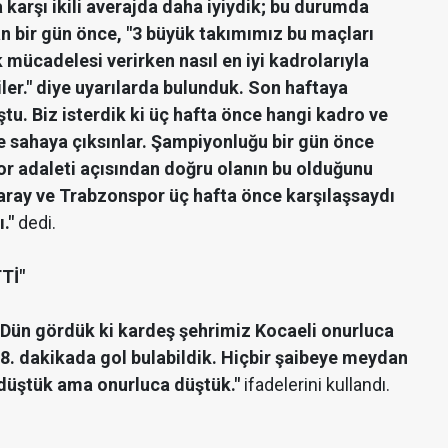
 karşı ikili averajda daha iyiydik; bu durumda
n bir gün önce, "3 büyük takımımız bu maçları
mücadelesi verirken nasıl en iyi kadrolarıyla
ler." diye uyarılarda bulunduk. Son haftaya
. Biz isterdik ki üç hafta önce hangi kadro ve
de sahaya çıksınlar. Şampiyonluğu bir gün önce
Spor adaleti açısından doğru olanın bu olduğunu
ray ve Trabzonspor üç hafta önce karşılaşsaydı
."
dedi.
Tİ"
"Dün gördük ki kardeş şehrimiz Kocaeli onurluca
78. dakikada gol bulabildik. Hiçbir şaibeye meydan
 düştük ama onurluca düştük."
ifadelerini kullandı.