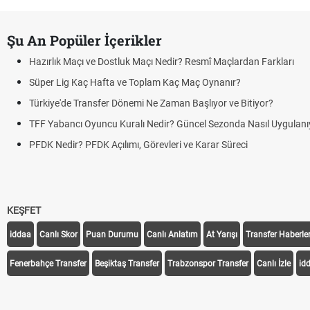
Şu An Popüler İçerikler
Hazırlık Maçı ve Dostluk Maçı Nedir? Resmî Maçlardan Farkları
Süper Lig Kaç Hafta ve Toplam Kaç Maç Oynanır?
Türkiye'de Transfer Dönemi Ne Zaman Başlıyor ve Bitiyor?
TFF Yabancı Oyuncu Kuralı Nedir? Güncel Sezonda Nasıl Uygulanı
PFDK Nedir? PFDK Açılımı, Görevleri ve Karar Süreci
KEŞFET
iddaa
Canlı Skor
Puan Durumu
Canlı Anlatım
At Yarışı
Transfer Haberler
Fenerbahçe Transfer
Beşiktaş Transfer
Trabzonspor Transfer
Canlı İzle
id