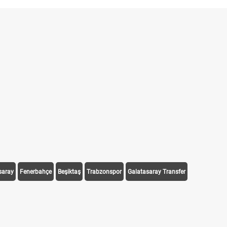
saray
Fenerbahçe
Beşiktaş
Trabzonspor
Galatasaray Transfer