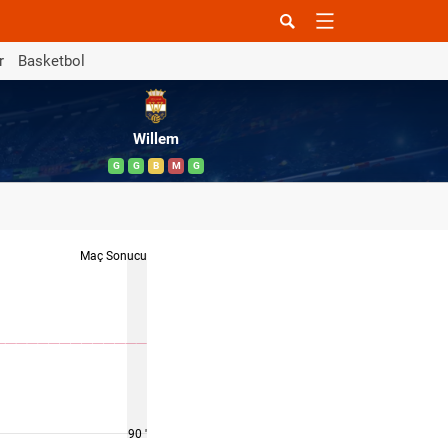
r
Basketbol
Willem
G
G
B
M
G
Maç Sonucu
90 '