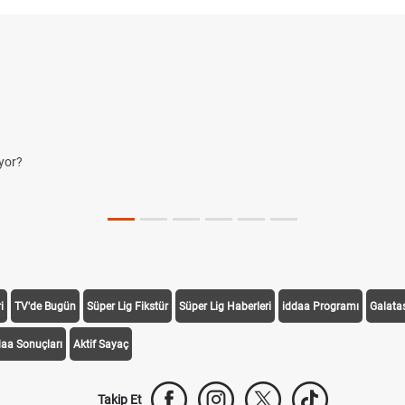
yor?
i
TV'de Bugün
Süper Lig Fikstür
Süper Lig Haberleri
iddaa Programı
Galata
daa Sonuçları
Aktif Sayaç
Takip Et