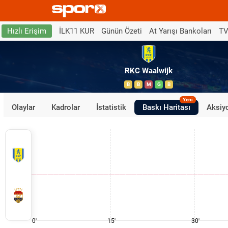
İLK11 KUR
Günün Özeti
At Yarışı Bankoları
TV
Hızlı Erişim
RKC Waalwijk
B
B
M
G
B
Yeni
Olaylar
Kadrolar
İstatistik
Baskı Haritası
Aksiyo
0'
15'
30'