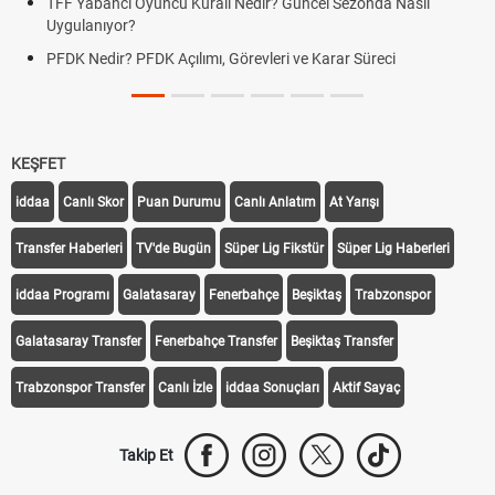
 Oyuncu Kuralı Nedir? Güncel Sezonda Nasıl
Deplasman Golü
?
Uygulanıyor?
 PFDK Açılımı, Görevleri ve Karar Süreci
DGS Sonuçları
Tarihini Duyur
KEŞFET
iddaa
Canlı Skor
Puan Durumu
Canlı Anlatım
At Yarışı
Transfer Haberleri
TV'de Bugün
Süper Lig Fikstür
Süper Lig Haberleri
iddaa Programı
Galatasaray
Fenerbahçe
Beşiktaş
Trabzonspor
Galatasaray Transfer
Fenerbahçe Transfer
Beşiktaş Transfer
Trabzonspor Transfer
Canlı İzle
iddaa Sonuçları
Aktif Sayaç
Takip Et