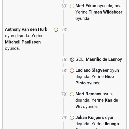
Mert Erkan
oyun dışında.
63'
Yerine
Tijmen Wildeboer
oyunda.
Anthony van den Hurk
73'
oyun dışında. Yerine
Mitchell Paulissen
oyunda.
GOL!
Maurilio de Lannoy
76'
Luciano Slagveer
oyun
78'
dışında. Yerine
Nico
Pinto
oyunda.
Mart Remans
oyun
78'
dışında. Yerine
Kas de
Wit
oyunda.
Julian Kuijpers
oyun
79'
dışında. Yerine
Ilounga