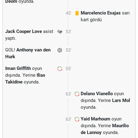
Deom
oyunda.
Marcelencio Esajas
sarı
45'
kart gördü
Jack Cooper Love
asist
53'
yaptı.
GOL!
Anthony van den
53'
Hurk
Iman Griffith
oyun
55'
dışında. Yerine
Ilias
Takidine
oyunda.
Delano Vianello
oyun
63'
dışında. Yerine
Lars Mol
oyunda.
Yaid Marhoum
oyun
63'
dışında. Yerine
Maurilio
de Lannoy
oyunda.