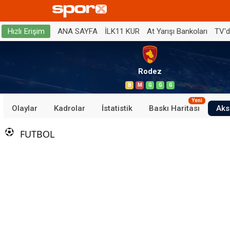
ANA SAYFA
İLK11 KUR
At Yarışı Bankoları
TV'
Hızlı Erişim
Rodez
B
M
G
G
G
Yeni
Olaylar
Kadrolar
İstatistik
Baskı Haritası
Aks
FUTBOL