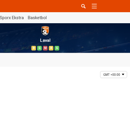
Sporx Ekstra
Basketbol
Laval
B
G
M
B
G
GMT +00:00