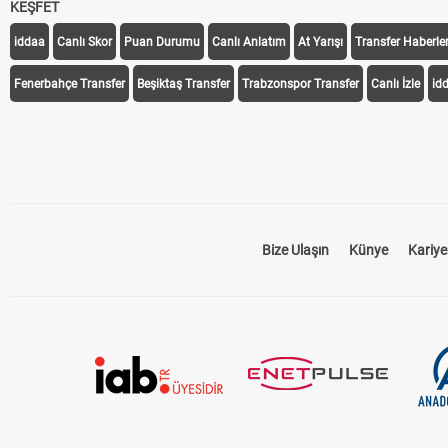
KEŞFET
iddaa
Canlı Skor
Puan Durumu
Canlı Anlatım
At Yarışı
Transfer Haberler
Fenerbahçe Transfer
Beşiktaş Transfer
Trabzonspor Transfer
Canlı İzle
id
Bize Ulaşın
Künye
Kariye