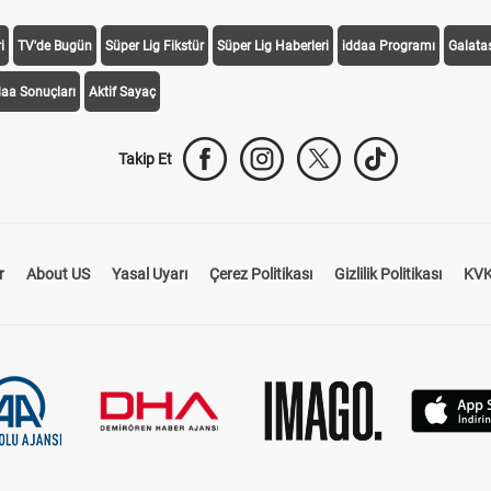
i
TV'de Bugün
Süper Lig Fikstür
Süper Lig Haberleri
iddaa Programı
Galata
daa Sonuçları
Aktif Sayaç
Takip Et
r
About US
Yasal Uyarı
Çerez Politikası
Gizlilik Politikası
KVK