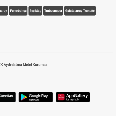
saray
Fenerbahçe
Beşiktaş
Trabzonspor
Galatasaray Transfer
K Aydınlatma Metni Kurumsal