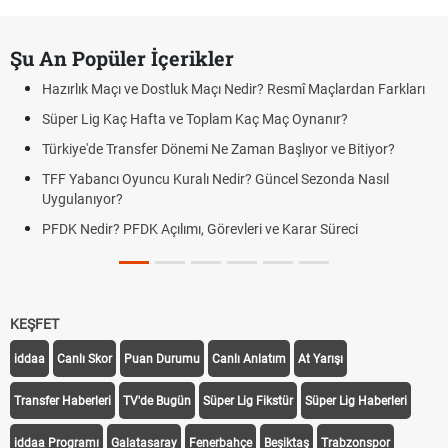
Şu An Popüler İçerikler
Hazırlık Maçı ve Dostluk Maçı Nedir? Resmî Maçlardan Farkları
Süper Lig Kaç Hafta ve Toplam Kaç Maç Oynanır?
Türkiye'de Transfer Dönemi Ne Zaman Başlıyor ve Bitiyor?
TFF Yabancı Oyuncu Kuralı Nedir? Güncel Sezonda Nasıl
Uygulanıyor?
PFDK Nedir? PFDK Açılımı, Görevleri ve Karar Süreci
KEŞFET
iddaa
Canlı Skor
Puan Durumu
Canlı Anlatım
At Yarışı
Transfer Haberleri
TV'de Bugün
Süper Lig Fikstür
Süper Lig Haberleri
iddaa Programı
Galatasaray
Fenerbahçe
Beşiktaş
Trabzonspor