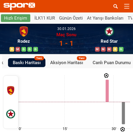
İLK11 KUR
Günün Özeti
At Yarışı Bankoları
TV
Hızlı Erişim
30.01.2026
Maç Sonu
Rodez
Red Star
1 - 1
B
M
G
G
G
M
M
M
B
G
Yeni
Yeni
ik
Baskı Haritası
Aksiyon Haritası
Canlı Puan Durumu
0'
15'
30'