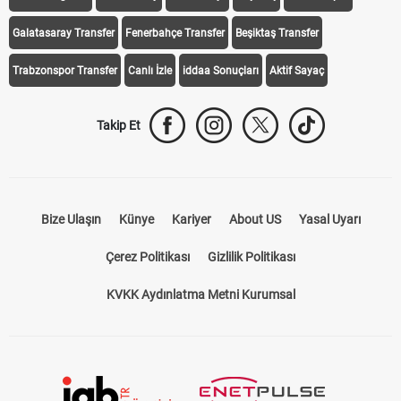
Galatasaray Transfer
Fenerbahçe Transfer
Beşiktaş Transfer
Trabzonspor Transfer
Canlı İzle
iddaa Sonuçları
Aktif Sayaç
Takip Et
Bize Ulaşın
Künye
Kariyer
About US
Yasal Uyarı
Çerez Politikası
Gizlilik Politikası
KVKK Aydınlatma Metni Kurumsal