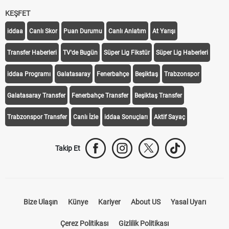
KEŞFET
iddaa
Canlı Skor
Puan Durumu
Canlı Anlatım
At Yarışı
Transfer Haberleri
TV'de Bugün
Süper Lig Fikstür
Süper Lig Haberleri
iddaa Programı
Galatasaray
Fenerbahçe
Beşiktaş
Trabzonspor
Galatasaray Transfer
Fenerbahçe Transfer
Beşiktaş Transfer
Trabzonspor Transfer
Canlı İzle
iddaa Sonuçları
Aktif Sayaç
Takip Et
Bize Ulaşın
Künye
Kariyer
About US
Yasal Uyarı
Çerez Politikası
Gizlilik Politikası