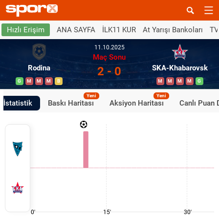
ANA SAYFA
İLK11 KUR
At Yarışı Bankoları
TV
Hızlı Erişim
11.10.2025
Maç Sonu
Rodina
SKA-Khabarovsk
2 - 0
G
M
M
M
B
M
M
M
M
G
Yeni
Yeni
İstatistik
Baskı Haritası
Aksiyon Haritası
Canlı Puan
0'
15'
30'