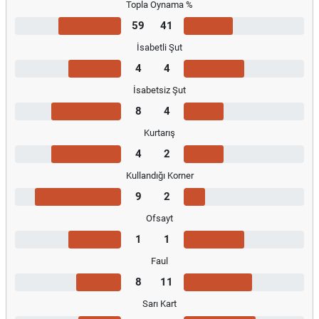
Topla Oynama %
59
41
İsabetli Şut
4
4
İsabetsiz Şut
8
4
Kurtarış
4
2
Kullandığı Korner
9
2
Ofsayt
1
1
Faul
8
11
Sarı Kart