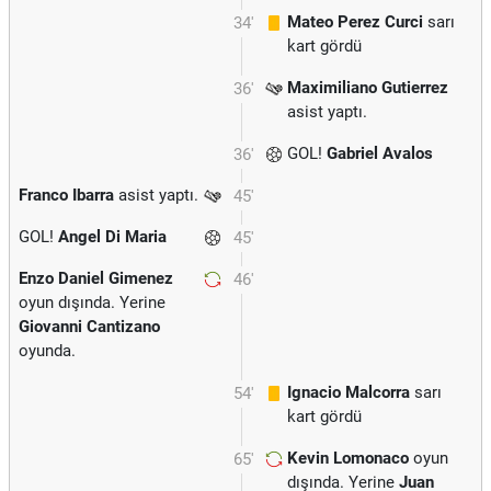
Mateo Perez Curci
sarı
34'
kart gördü
Maximiliano Gutierrez
36'
asist yaptı.
GOL!
Gabriel Avalos
36'
Franco Ibarra
asist yaptı.
45'
GOL!
Angel Di Maria
45'
Enzo Daniel Gimenez
46'
oyun dışında. Yerine
Giovanni Cantizano
oyunda.
Ignacio Malcorra
sarı
54'
kart gördü
Kevin Lomonaco
oyun
65'
dışında. Yerine
Juan