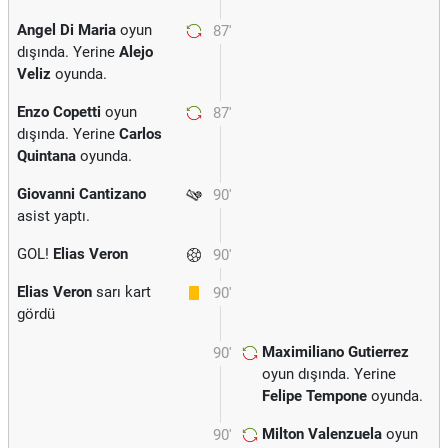
Angel Di Maria
oyun
87'
dışında. Yerine
Alejo
Veliz
oyunda.
Enzo Copetti
oyun
87'
dışında. Yerine
Carlos
Quintana
oyunda.
Giovanni Cantizano
90'
asist yaptı.
GOL!
Elias Veron
90'
Elias Veron
sarı kart
90'
gördü
Maximiliano Gutierrez
90'
oyun dışında. Yerine
Felipe Tempone
oyunda.
Milton Valenzuela
oyun
90'