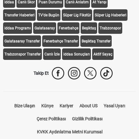
iddaa
Canlı Skor
Puan Durumu
Canlı Anlatım
At Yarışı
Transfer Haberleri
TV'de Bugün
Süper Lig Fikstür
Süper Lig Haberleri
iddaa Programı
Galatasaray
Fenerbahçe
Beşiktaş
Trabzonspor
Galatasaray Transfer
Fenerbahçe Transfer
Beşiktaş Transfer
Trabzonspor Transfer
Canlı İzle
iddaa Sonuçları
Aktif Sayaç
Takip Et
Bize Ulaşın
Künye
Kariyer
About US
Yasal Uyarı
Çerez Politikası
Gizlilik Politikası
KVKK Aydınlatma Metni Kurumsal