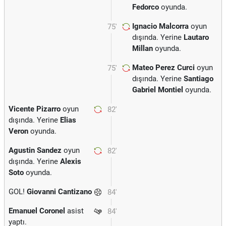
Fedorco
oyunda.
Ignacio Malcorra
oyun
75'
dışında. Yerine
Lautaro
Millan
oyunda.
Mateo Perez Curci
oyun
75'
dışında. Yerine
Santiago
Gabriel Montiel
oyunda.
Vicente Pizarro
oyun
82'
dışında. Yerine
Elias
Veron
oyunda.
Agustin Sandez
oyun
82'
dışında. Yerine
Alexis
Soto
oyunda.
GOL!
Giovanni Cantizano
84'
Emanuel Coronel
asist
84'
yaptı.