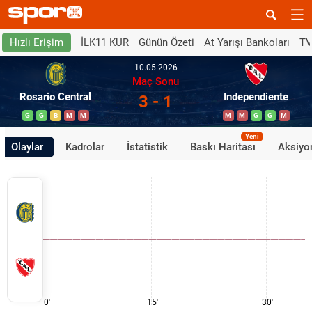
İLK11 KUR
Günün Özeti
At Yarışı Bankoları
TV
Hızlı Erişim
10.05.2026
Maç Sonu
Rosario Central
Independiente
3 - 1
G
G
B
M
M
M
M
G
G
M
Yeni
Olaylar
Kadrolar
İstatistik
Baskı Haritası
Aksiyon
0'
15'
30'