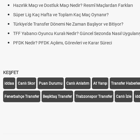
azırlık Maçı ve Dostluk Maçı Nedir? Resmî Maçlardan Farkları
üper Lig Kaç Hafta ve Toplam Kaç Maç Oynanır?
ürkiye'de Transfer Dönemi Ne Zaman Başlıyor ve Bitiyor?
FF Yabancı Oyuncu Kuralı Nedir? Güncel Sezonda Nasıl Uygulanıyor?
FDK Nedir? PFDK Açılımı, Görevleri ve Karar Süreci
KEŞFET
iddaa
Canlı Skor
Puan Durumu
Canlı Anlatım
At Yarışı
Transfer Haberler
Fenerbahçe Transfer
Beşiktaş Transfer
Trabzonspor Transfer
Canlı İzle
id