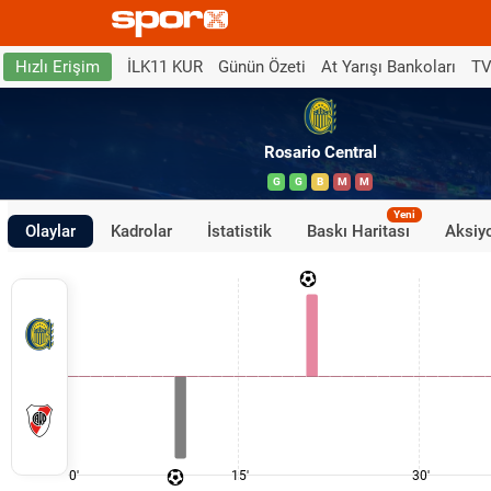
İLK11 KUR
Günün Özeti
At Yarışı Bankoları
TV
Hızlı Erişim
Rosario Central
G
G
B
M
M
Yeni
Olaylar
Kadrolar
İstatistik
Baskı Haritası
Aksiyo
0'
15'
30'