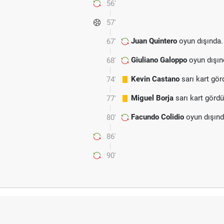
56'
57'
Juan Quintero
oyun dışında.
67'
Giuliano Galoppo
oyun dışın
68'
Kevin Castano
sarı kart gör
74'
Miguel Borja
sarı kart gördü
77'
Facundo Colidio
oyun dışınd
80'
86'
90'