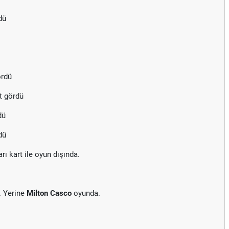
dü
ördü
t gördü
dü
dü
arı kart ile oyun dışında.
. Yerine
Milton Casco
oyunda.