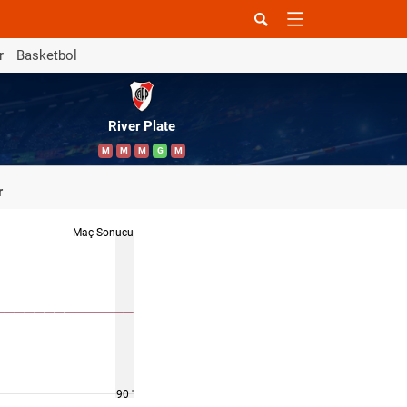
r
Basketbol
River Plate
M
M
M
G
M
r
Maç Sonucu
90 '