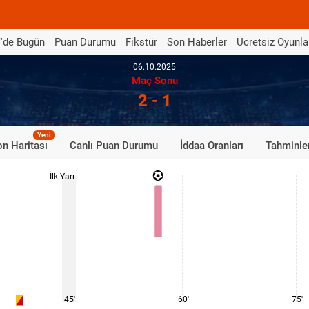
'de Bugün
Puan Durumu
Fikstür
Son Haberler
Ücretsiz Oyunla
06.10.2025
Maç Sonu
2 - 1
Yeni
n Haritası
Canlı Puan Durumu
İddaa Oranları
Tahminle
İlk Yarı
45'
60'
75'