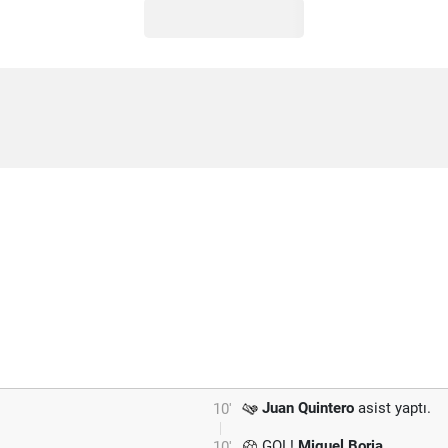
Juan Quintero
asist yaptı.
10'
GOL!
Miguel Borja
10'