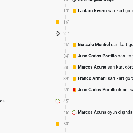
Lautaro Rivero
sarı kart gör
13'
16'
21'
Gonzalo Montiel
sarı kart g
26'
Juan Carlos Portillo
sarı kar
34'
Marcos Acuna
sarı kart gör
38'
Franco Armani
sarı kart gör
39'
Juan Carlos Portillo
ikinci s
39'
da.
45'
Marcos Acuna
oyun dışında
45'
50'