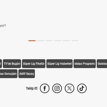
i
TV'de Bugün
Süper Lig Fikstür
Süper Lig Haberleri
iddaa Programı
Galata
daa Sonuçları
Aktif Sayaç
Takip Et