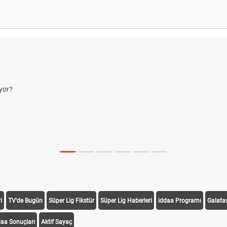
or?
i
TV'de Bugün
Süper Lig Fikstür
Süper Lig Haberleri
iddaa Programı
Galata
daa Sonuçları
Aktif Sayaç