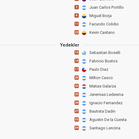
Juan Carlos Portillo
5
Miguel Borja
9
Facundo Colidio
11
Kevin Castano
22
Yedekler
Sebastian Boselli
14
Fabricio Bustos
16
Paulo Diaz
17
Milton Casco
20
Matias Galarza
23
Jeremias Ledesma
25
Ignacio Fernandez
26
Bautista Dadin
27
Agustin De la Cuesta
33
Santiago Lencina
39