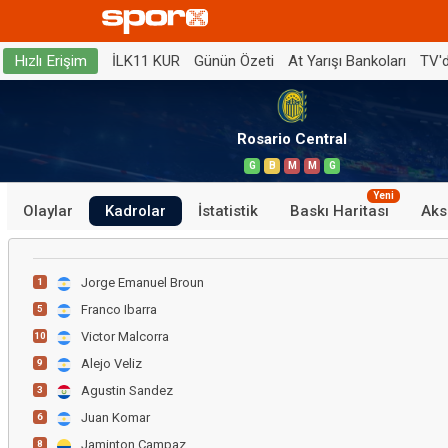
İLK11 KUR
Günün Özeti
At Yarışı Bankoları
TV'
Hızlı Erişim
Rosario Central
G
B
M
M
G
Yeni
Olaylar
Kadrolar
İstatistik
Baskı Haritası
Aks
Jorge Emanuel Broun
1
Franco Ibarra
5
Victor Malcorra
10
Alejo Veliz
9
Agustin Sandez
3
Juan Komar
6
Jaminton Campaz
8