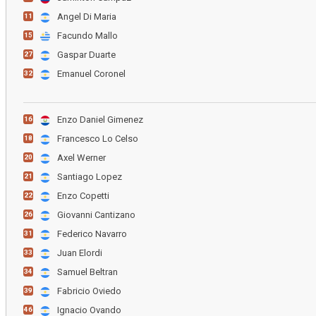
Angel Di Maria
11
Facundo Mallo
15
Gaspar Duarte
27
Emanuel Coronel
32
Enzo Daniel Gimenez
16
Francesco Lo Celso
18
Axel Werner
20
Santiago Lopez
21
Enzo Copetti
22
Giovanni Cantizano
26
Federico Navarro
31
Juan Elordi
33
Samuel Beltran
34
Fabricio Oviedo
39
Ignacio Ovando
46