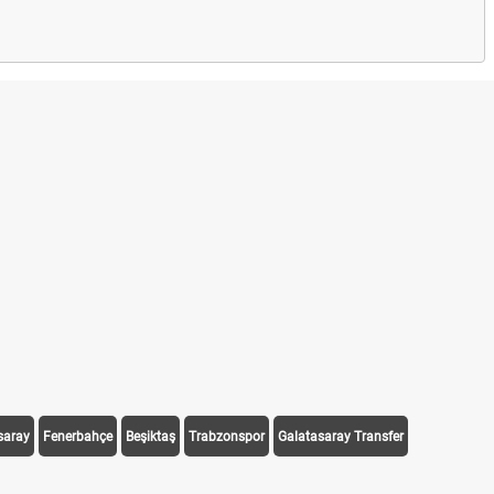
saray
Fenerbahçe
Beşiktaş
Trabzonspor
Galatasaray Transfer