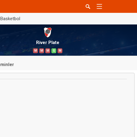
Basketbol
River Plate
M
M
M
G
M
minler