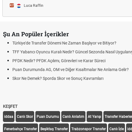
Luca Raffin
47
Şu An Popüler İçerikler
Türkiye'de Transfer Dönemi Ne Zaman Başlıyor ve Bitiyor?
TFF Yabancı Oyuncu Kuralı Nedir? Güncel Sezonda Nasıl Uygulanıy
PFDK Nedir? PFDK Açılımı, Görevleri ve Karar Süreci
Puan Durumunda AG, OM ve Diğer Kısaltmalar Ne Anlama Gelir?
Skor Ne Demek? Sporda Skor ve Sonuç Kavramları
KEŞFET
iddaa
Canlı Skor
Puan Durumu
Canlı Anlatım
At Yarışı
Transfer Haberler
Fenerbahçe Transfer
Beşiktaş Transfer
Trabzonspor Transfer
Canlı İzle
id