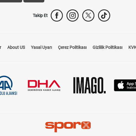
Takip Et
r
About US
Yasal Uyarı
Çerez Politikası
Gizlilik Politikası
KVK