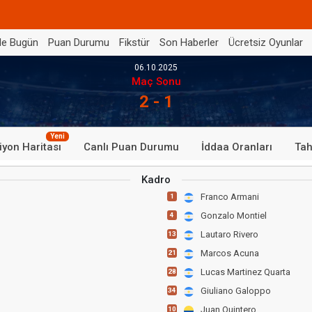
de Bugün
Puan Durumu
Fikstür
Son Haberler
Ücretsiz Oyunlar
06.10.2025
Maç Sonu
2 - 1
Yeni
iyon Haritası
Canlı Puan Durumu
İddaa Oranları
Tah
Kadro
Franco Armani
1
Gonzalo Montiel
4
Lautaro Rivero
13
Marcos Acuna
21
Lucas Martinez Quarta
28
Giuliano Galoppo
34
Juan Quintero
10