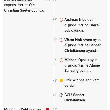
dışında. Yerine
Ole
Christian Saeter
oyunda.
Andreas Nibe
oyun
66'
dışında. Yerine
Daniel
Job
oyunda.
Victor Halvorsen
oyun
66'
dışında. Yerine
Sander
Christiansen
oyunda.
Michael Opoku
oyun
67'
dışında. Yerine
Alagie
Sanyang
oyunda.
Eirik Wichne
sarı kart
72'
gördü
GOL!
Sander
79'
Christiansen
Moustafa Zeidan
kırmızı
82'