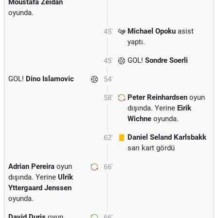
Moustafa Zeidan
oyunda.
Michael Opoku
asist
45'
yaptı.
GOL!
Sondre Soerli
45'
GOL!
Dino Islamovic
54'
Peter Reinhardsen
oyun
58'
dışında. Yerine
Eirik
Wichne
oyunda.
Daniel Seland Karlsbakk
62'
sarı kart gördü
Adrian Pereira
oyun
66'
dışında. Yerine
Ulrik
Yttergaard Jenssen
oyunda.
David Duris
oyun
66'