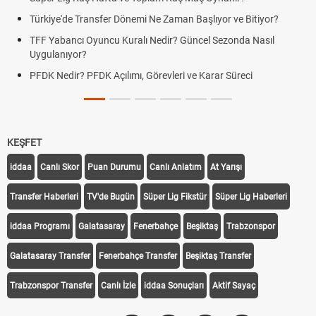
Türkiye'de Transfer Dönemi Ne Zaman Başlıyor ve Bitiyor?
TFF Yabancı Oyuncu Kuralı Nedir? Güncel Sezonda Nasıl
Uygulanıyor?
PFDK Nedir? PFDK Açılımı, Görevleri ve Karar Süreci
KEŞFET
iddaa
Canlı Skor
Puan Durumu
Canlı Anlatım
At Yarışı
Transfer Haberleri
TV'de Bugün
Süper Lig Fikstür
Süper Lig Haberleri
iddaa Programı
Galatasaray
Fenerbahçe
Beşiktaş
Trabzonspor
Galatasaray Transfer
Fenerbahçe Transfer
Beşiktaş Transfer
Trabzonspor Transfer
Canlı İzle
iddaa Sonuçları
Aktif Sayaç