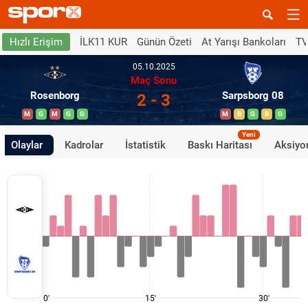
İLK11 KUR
Günün Özeti
At Yarışı Bankoları
TV
Hızlı Erişim
05.10.2025
Maç Sonu
Rosenborg
Sarpsborg 08
2 - 3
M
G
M
G
G
M
B
G
B
G
Yeni
Olaylar
Kadrolar
İstatistik
Baskı Haritası
Aksiyon
0'
15'
30'