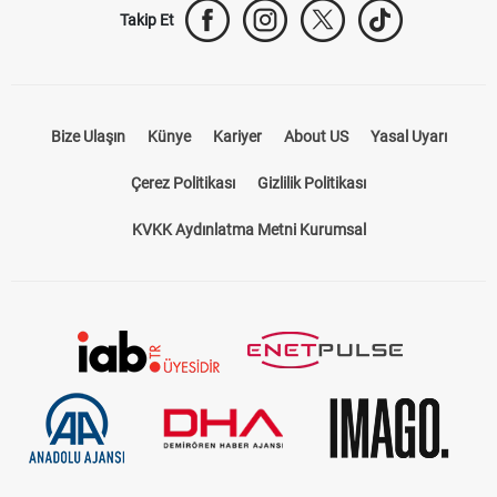
Takip Et
Bize Ulaşın
Künye
Kariyer
About US
Yasal Uyarı
Çerez Politikası
Gizlilik Politikası
KVKK Aydınlatma Metni Kurumsal