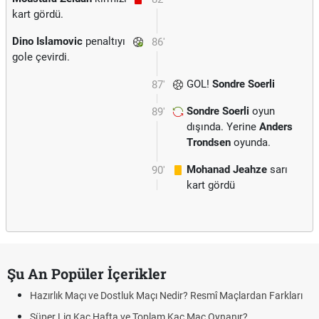
kart gördü.
Dino Islamovic
penaltıyı
86'
gole çevirdi.
GOL!
Sondre Soerli
87'
Sondre Soerli
oyun
89'
dışında. Yerine
Anders
Trondsen
oyunda.
Mohanad Jeahze
sarı
90'
kart gördü
Şu An Popüler İçerikler
Hazırlık Maçı ve Dostluk Maçı Nedir? Resmî Maçlardan Farkları
Süper Lig Kaç Hafta ve Toplam Kaç Maç Oynanır?