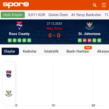
İLK11 KUR
Günün Özeti
At Yarışı Bankoları
TV
Hızlı Erişim
27.12.2025
Maç Sonu
Ross County
St. Johnstone
0 - 0
G
G
G
G
G
G
M
M
G
G
Yeni
Olaylar
Kadrolar
İstatistik
Baskı Haritası
Aksiyon
0'
15'
30'