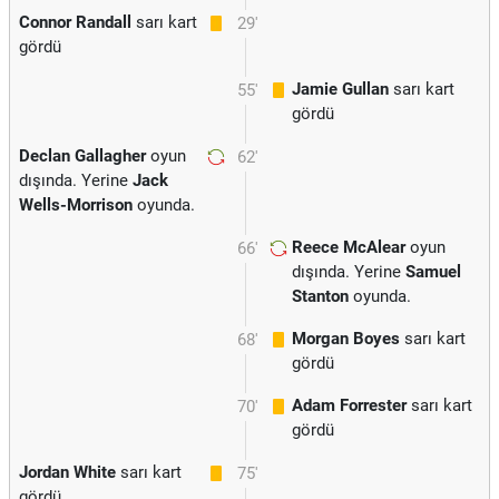
Connor Randall
sarı kart
29'
gördü
Jamie Gullan
sarı kart
55'
gördü
Declan Gallagher
oyun
62'
dışında. Yerine
Jack
Wells-Morrison
oyunda.
Reece McAlear
oyun
66'
dışında. Yerine
Samuel
Stanton
oyunda.
Morgan Boyes
sarı kart
68'
gördü
Adam Forrester
sarı kart
70'
gördü
Jordan White
sarı kart
75'
gördü