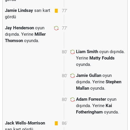
Jamie Lindsay
sarı kart
77'
gördü
Jay Henderson
oyun
77'
dışında. Yerine
Miller
Thomson
oyunda.
Liam Smith
oyun dışında.
80'
Yerine
Matty Foulds
oyunda.
Jamie Gullan
oyun
80'
dışında. Yerine
Stephen
Mallan
oyunda.
Adam Forrester
oyun
80'
dışında. Yerine
Kai
Fotheringham
oyunda.
Jack Wells-Morrison
86'
sarı kart gördü