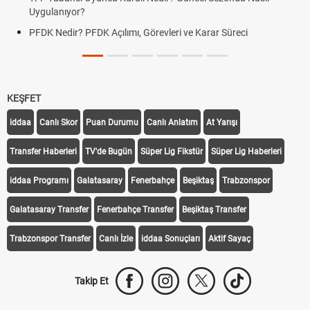
Uygulanıyor?
PFDK Nedir? PFDK Açılımı, Görevleri ve Karar Süreci
KEŞFET
iddaa
Canlı Skor
Puan Durumu
Canlı Anlatım
At Yarışı
Transfer Haberleri
TV'de Bugün
Süper Lig Fikstür
Süper Lig Haberleri
iddaa Programı
Galatasaray
Fenerbahçe
Beşiktaş
Trabzonspor
Galatasaray Transfer
Fenerbahçe Transfer
Beşiktaş Transfer
Trabzonspor Transfer
Canlı İzle
iddaa Sonuçları
Aktif Sayaç
Takip Et