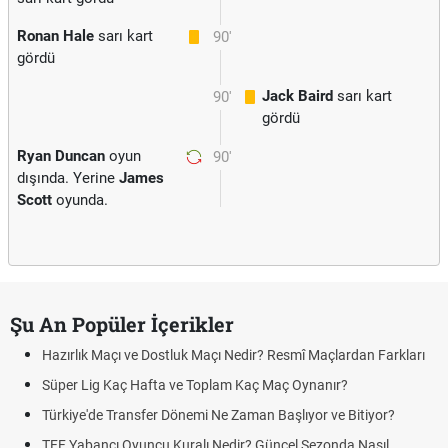
Ronan Hale
sarı kart
90'
gördü
Jack Baird
sarı kart
90'
gördü
Ryan Duncan
oyun
90'
dışında. Yerine
James
Scott
oyunda.
Şu An Popüler İçerikler
Hazırlık Maçı ve Dostluk Maçı Nedir? Resmî Maçlardan Farkları
Süper Lig Kaç Hafta ve Toplam Kaç Maç Oynanır?
Türkiye'de Transfer Dönemi Ne Zaman Başlıyor ve Bitiyor?
TFF Yabancı Oyuncu Kuralı Nedir? Güncel Sezonda Nasıl