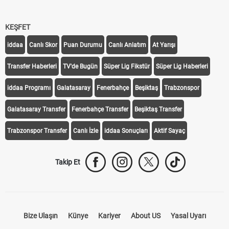
KEŞFET
iddaa
Canlı Skor
Puan Durumu
Canlı Anlatım
At Yarışı
Transfer Haberleri
TV'de Bugün
Süper Lig Fikstür
Süper Lig Haberleri
iddaa Programı
Galatasaray
Fenerbahçe
Beşiktaş
Trabzonspor
Galatasaray Transfer
Fenerbahçe Transfer
Beşiktaş Transfer
Trabzonspor Transfer
Canlı İzle
iddaa Sonuçları
Aktif Sayaç
Takip Et
Bize Ulaşın
Künye
Kariyer
About US
Yasal Uyarı