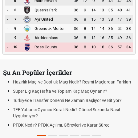
-
Raith Rovers
36
12
9
15
43
42
45
5
-
Queen's Park
36
9
14
13
35
48
41
6
-
Ayr United
36
8
15
13
38
47
39
7
-
Greenock Morton
36
8
14
14
36
52
38
8
-
Airdrieonians
36
8
12
16
35
49
36
9
-
Ross County
36
8
10
18
36
57
34
10
Şu An Popüler İçerikler
Hazırlık Maçı ve Dostluk Maçı Nedir? Resmî Maçlardan Farkları
Süper Lig Kaç Hafta ve Toplam Kaç Maç Oynanır?
Türkiye'de Transfer Dönemi Ne Zaman Başlıyor ve Bitiyor?
TFF Yabancı Oyuncu Kuralı Nedir? Güncel Sezonda Nasıl
Uygulanıyor?
PFDK Nedir? PFDK Açılımı, Görevleri ve Karar Süreci