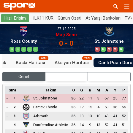
İLK11 KUR
Günün Özeti
At Yarışı Bankoları
TV'
Hızlı Erişim
27.12.2025
Maç Sonu
Ross County
St. Johnstone
0 - 0
G
G
G
G
G
M
G
M
M
G
Yeni
Yeni
stik
Baskı Haritası
Aksiyon Haritası
Canlı Puan Dur
Genel
İç Saha
Dış Saha
Sıra
Takım
O
G
B
M
A
Y
P
-
St. Johnstone
36
22
11
3
67
25
77
1
-
Partick Thistle
36
17
15
4
53
36
66
2
-
Arbroath
36
13
13
10
43
41
52
3
-
Dunfermline Athletic
36
14
9
13
52
41
51
4