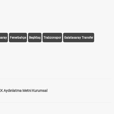
saray
Fenerbahçe
Beşiktaş
Trabzonspor
Galatasaray Transfer
K Aydınlatma Metni Kurumsal