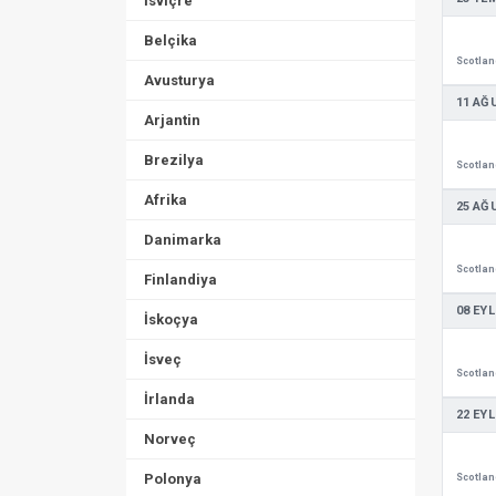
İsviçre
Belçika
Avusturya
11 AĞ
Arjantin
Brezilya
Afrika
25 AĞ
Danimarka
Finlandiya
08 EYL
İskoçya
İsveç
İrlanda
22 EYL
Norveç
Polonya