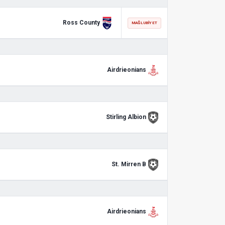
Ross County
MAĞLUBIYET
Airdrieonians
Stirling Albion
St. Mirren B
Airdrieonians