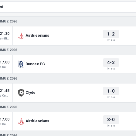
MMUZ 2026
1-2
21.30
Airdrieonians
Club Friendlies 1
İY: 1-0
MMUZ 2026
4-2
17.00
Dundee FC
Scotland Cup 3
İY: 1-2
MMUZ 2026
1-0
21.45
Clyde
Scotland Cup 3
İY: 0-0
MMUZ 2026
3-0
17.00
Airdrieonians
Scotland Cup 3
İY: 1-0
MMUZ 2026