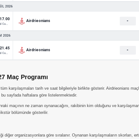
ÜL 2026
17.00
-
Airdrieonians
Scotland Cup 2
M 2026
21.45
-
Airdrieonians
Scotland Cup 2
027 Maç Programı
 karşılaşmaları tarih ve saat bilgileriyle birlikte gösterir. Airdrieonians maçl
bu sayfada haftalara göre listelenmektedir.
nraki maçının ne zaman oynanacağını, rakibinin kim olduğunu ve karşılaşmanın 
kstür bölümünde gösterilir.
iği diğer organizasyonlara göre sıralanır. Oynanan karşılaşmaların skorları, e