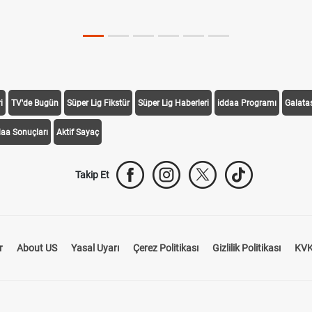
i
TV'de Bugün
Süper Lig Fikstür
Süper Lig Haberleri
iddaa Programı
Galata
daa Sonuçları
Aktif Sayaç
Takip Et
r
About US
Yasal Uyarı
Çerez Politikası
Gizlilik Politikası
KVK