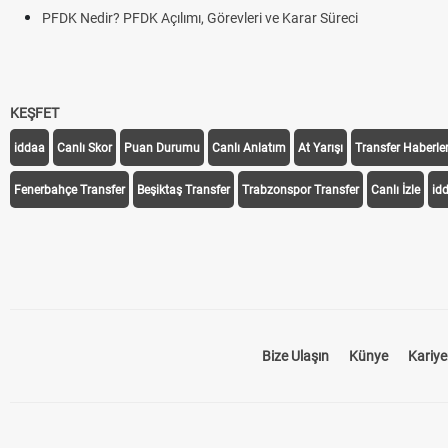
PFDK Nedir? PFDK Açılımı, Görevleri ve Karar Süreci
KEŞFET
iddaa
Canlı Skor
Puan Durumu
Canlı Anlatım
At Yarışı
Transfer Haberler
Fenerbahçe Transfer
Beşiktaş Transfer
Trabzonspor Transfer
Canlı İzle
id
Bize Ulaşın
Künye
Kariye