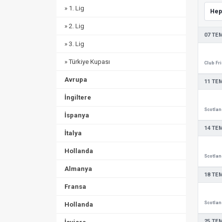
» 1. Lig
» 2. Lig
07 TE
» 3. Lig
» Türkiye Kupası
Avrupa
11 TE
İngiltere
İspanya
14 TE
İtalya
Hollanda
Almanya
18 TE
Fransa
Hollanda
25 TE