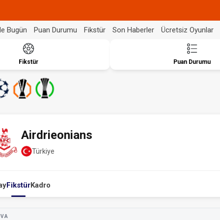
de Bugün
Puan Durumu
Fikstür
Son Haberler
Ücretsiz Oyunlar
Fikstür
Puan Durumu
Airdrieonians
Türkiye
ay
Fikstür
Kadro
UVA