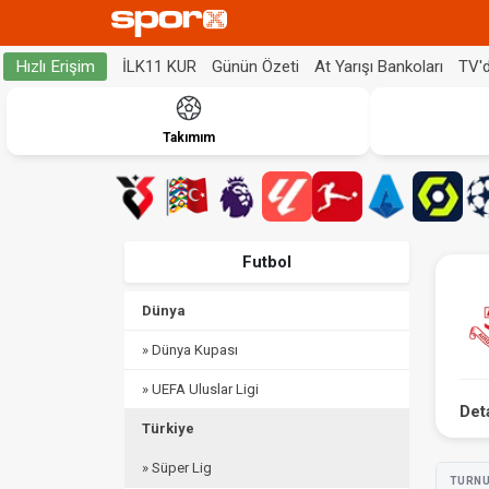
İLK11 KUR
Günün Özeti
At Yarışı Bankoları
TV'
Hızlı Erişim
Takımım
Futbol
Dünya
» Dünya Kupası
» UEFA Uluslar Ligi
Det
Türkiye
» Süper Lig
TURN