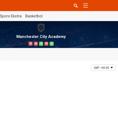
Sporx Ekstra
Basketbol
Manchester City Academy
M
M
G
M
G
GMT +00:00