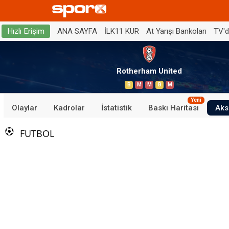
ANA SAYFA
İLK11 KUR
At Yarışı Bankoları
TV'
Hızlı Erişim
Rotherham United
B
M
M
B
M
Yeni
Olaylar
Kadrolar
İstatistik
Baskı Haritası
Aks
FUTBOL