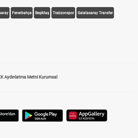
saray
Fenerbahçe
Beşiktaş
Trabzonspor
Galatasaray Transfer
K Aydınlatma Metni Kurumsal