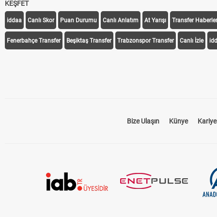
KEŞFET
iddaa
Canlı Skor
Puan Durumu
Canlı Anlatım
At Yarışı
Transfer Haberler
Fenerbahçe Transfer
Beşiktaş Transfer
Trabzonspor Transfer
Canlı İzle
id
Bize Ulaşın
Künye
Kariye