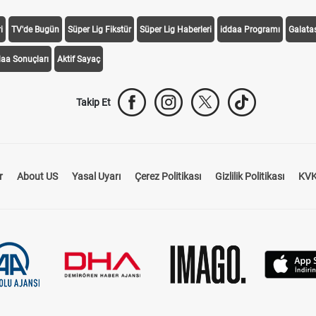
i
TV'de Bugün
Süper Lig Fikstür
Süper Lig Haberleri
iddaa Programı
Galata
daa Sonuçları
Aktif Sayaç
Takip Et
r
About US
Yasal Uyarı
Çerez Politikası
Gizlilik Politikası
KVK