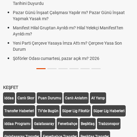
Tarihini Duyurdu
Pazar Günü İnşaat Çalışması Yapılır mı? Pazar Günü İnşaat
Yapmak Yasak mı?
Manifest Hilal Gruptan Ayrıldı mı? Hilal Yelekçi Manifest'ten
Ayrıldı mı?
Yeni Parti Çerçeve Yasaya İmza Attı mı? Çerçeve Yasa Son
Durum
Şöförler Odası cumartesi, pazar açık mı? 2026
KEŞFET
iddaa
Canlı Skor
Puan Durumu
Canlı Anlatım
At Yarışı
Transfer Haberleri
TV'de Bugün
Süper Lig Fikstür
Süper Lig Haberleri
iddaa Programı
Galatasaray
Fenerbahçe
Beşiktaş
Trabzonspor
Galatasaray Transfer
Fenerbahçe Transfer
Beşiktaş Transfer