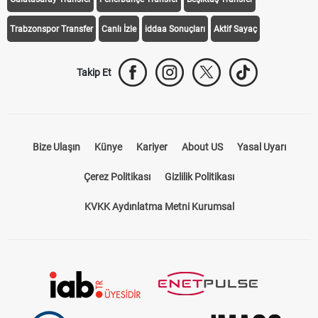
Trabzonspor Transfer
Canlı İzle
iddaa Sonuçları
Aktif Sayaç
Takip Et
Bize Ulaşın
Künye
Kariyer
About US
Yasal Uyarı
Çerez Politikası
Gizlilik Politikası
KVKK Aydınlatma Metni Kurumsal