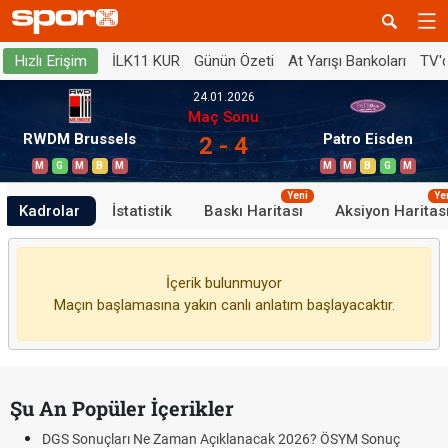
İLK11 KUR
Günün Özeti
At Yarışı Bankoları
TV'
Hızlı Erişim
24.01.2026
Maç Sonu
RWDM Brussels
Patro Eisden
2 - 4
M
G
M
B
M
M
M
B
G
M
Yeni
Ye
Kadrolar
İstatistik
Baskı Haritası
Aksiyon Haritas
İçerik bulunmuyor
Maçın başlamasına yakın canlı anlatım başlayacaktır.
Şu An Popüler İçerikler
DGS Sonuçları Ne Zaman Açıklanacak 2026? ÖSYM Sonuç