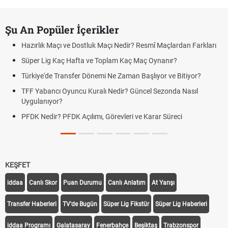
Şu An Popüler İçerikler
Hazırlık Maçı ve Dostluk Maçı Nedir? Resmî Maçlardan Farkları
Süper Lig Kaç Hafta ve Toplam Kaç Maç Oynanır?
Türkiye'de Transfer Dönemi Ne Zaman Başlıyor ve Bitiyor?
TFF Yabancı Oyuncu Kuralı Nedir? Güncel Sezonda Nasıl
Uygulanıyor?
PFDK Nedir? PFDK Açılımı, Görevleri ve Karar Süreci
KEŞFET
iddaa
Canlı Skor
Puan Durumu
Canlı Anlatım
At Yarışı
Transfer Haberleri
TV'de Bugün
Süper Lig Fikstür
Süper Lig Haberleri
iddaa Programı
Galatasaray
Fenerbahçe
Beşiktaş
Trabzonspor