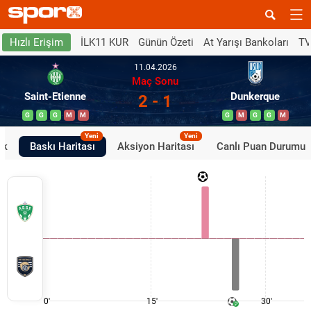
İLK11 KUR
Günün Özeti
At Yarışı Bankoları
TV
Hızlı Erişim
11.04.2026
Maç Sonu
Saint-Etienne
Dunkerque
2 - 1
G
G
G
M
M
G
M
G
G
M
Yeni
Yeni
ik
Baskı Haritası
Aksiyon Haritası
Canlı Puan Durumu
0'
15'
30'