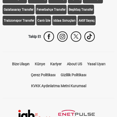
Galatasaray Transfer
Fenerbahçe Transfer
Beşiktaş Transfer
Trabzonspor Transfer
Canlı İzle
iddaa Sonuçları
Aktif Sayaç
Takip Et
Bize Ulaşın
Künye
Kariyer
About US
Yasal Uyarı
Çerez Politikası
Gizlilik Politikası
KVKK Aydınlatma Metni Kurumsal