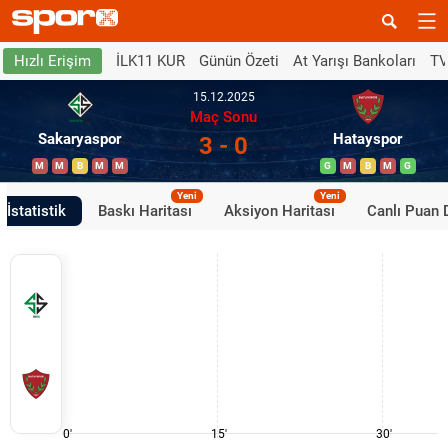
İLK11 KUR
Günün Özeti
At Yarışı Bankoları
TV
Hızlı Erişim
15.12.2025
Maç Sonu
Sakaryaspor
Hatayspor
3 - 0
M
M
B
M
M
G
M
B
M
G
Yeni
Yeni
İstatistik
Baskı Haritası
Aksiyon Haritası
Canlı Puan
0'
15'
30'