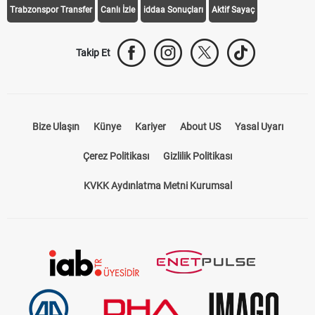
Trabzonspor Transfer
Canlı İzle
iddaa Sonuçları
Aktif Sayaç
Takip Et
Bize Ulaşın
Künye
Kariyer
About US
Yasal Uyarı
Çerez Politikası
Gizlilik Politikası
KVKK Aydınlatma Metni Kurumsal