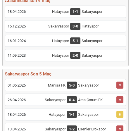
Aralarındaki son 4 maç
18.04.2026
Hatayspor
1-1
Sakaryaspor
15.12.2025
Sakaryaspor
3-0
Hatayspor
16.01.2024
Hatayspor
5-1
Sakaryaspor
11.09.2023
Hatayspor
2-0
Sakaryaspor
Sakaryaspor Son 5 Maç
01.05.2026
Manisa FK
5-0
Sakaryaspor
M
26.04.2026
Sakaryaspor
0-4
Arca Çorum FK
M
18.04.2026
Hatayspor
1-1
Sakaryaspor
B
13.04.2026
Sakaryaspor
1-2
Esenler Erokspor
M