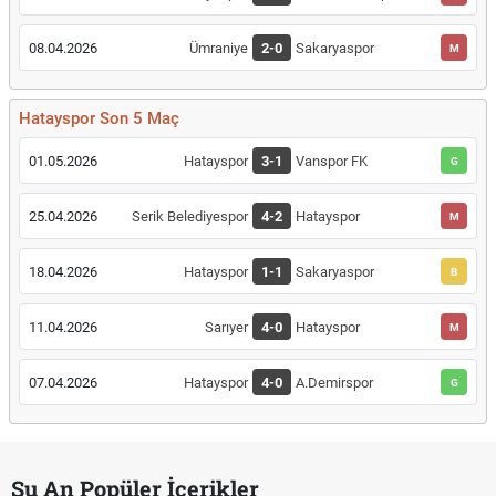
08.04.2026
Ümraniye
2-0
Sakaryaspor
M
Hatayspor Son 5 Maç
01.05.2026
Hatayspor
3-1
Vanspor FK
G
25.04.2026
Serik Belediyespor
4-2
Hatayspor
M
18.04.2026
Hatayspor
1-1
Sakaryaspor
B
11.04.2026
Sarıyer
4-0
Hatayspor
M
07.04.2026
Hatayspor
4-0
A.Demirspor
G
Şu An Popüler İçerikler