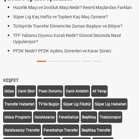
Hazırlık Maçı ve Dostluk Maçı Nedir? Resmî Maçlardan Farkları
Süper Lig Kaç Hafta ve Toplam Kaç Maç Oynanır?
Türkiye'de Transfer Dönemi Ne Zaman Başlıyor ve Bitiyor?
TFF Yabancı Oyuncu Kuralı Nedir? Güncel Sezonda Nasıl
Uygulanıyor?
PFDK Nedir? PFDK Açılımı, Görevleri ve Karar Süreci
KEŞFET
iddaa
Canlı Skor
Puan Durumu
Canlı Anlatım
At Yarışı
Transfer Haberleri
TV'de Bugün
Süper Lig Fikstür
Süper Lig Haberleri
iddaa Programı
Galatasaray
Fenerbahçe
Beşiktaş
Trabzonspor
Galatasaray Transfer
Fenerbahçe Transfer
Beşiktaş Transfer