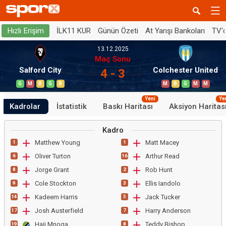
İLK11 KUR
Günün Özeti
At Yarışı Bankoları
TV'
Hızlı Erişim
13.12.2025
Maç Sonu
Salford City
Colchester United
4 - 3
G
M
B
G
B
M
B
G
M
M
Yeni
Ye
Kadrolar
İstatistik
Baskı Haritası
Aksiyon Haritas
Kadro
Matthew Young
Matt Macey
1
1
Oliver Turton
Arthur Read
6
16
Jorge Grant
Rob Hunt
8
2
Cole Stockton
Ellis Iandolo
9
3
Kadeem Harris
Jack Tucker
14
5
Josh Austerfield
Harry Anderson
17
7
Haji Mnoga
Teddy Bishop
19
8