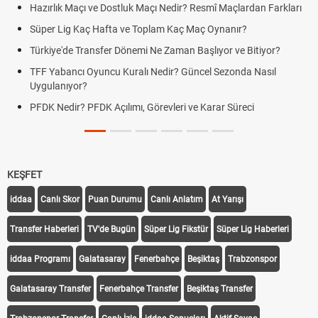
Hazırlık Maçı ve Dostluk Maçı Nedir? Resmî Maçlardan Farkları
Süper Lig Kaç Hafta ve Toplam Kaç Maç Oynanır?
Türkiye'de Transfer Dönemi Ne Zaman Başlıyor ve Bitiyor?
TFF Yabancı Oyuncu Kuralı Nedir? Güncel Sezonda Nasıl
Uygulanıyor?
PFDK Nedir? PFDK Açılımı, Görevleri ve Karar Süreci
KEŞFET
iddaa
Canlı Skor
Puan Durumu
Canlı Anlatım
At Yarışı
Transfer Haberleri
TV'de Bugün
Süper Lig Fikstür
Süper Lig Haberleri
iddaa Programı
Galatasaray
Fenerbahçe
Beşiktaş
Trabzonspor
Galatasaray Transfer
Fenerbahçe Transfer
Beşiktaş Transfer