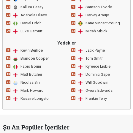
Kallum Cesay
Samson Tovide
21
9
Adebola Oluwo
Harvey Araujo
22
24
Daniel Udoh
Kane Vincent-Young
23
30
Luke Garbutt
Micah Mbick
29
33
Yedekler
Kevin Berkoe
Jack Payne
3
10
Brandon Cooper
Tom Smith
15
12
Fabio Borini
Kyreece Lisbie
16
14
Matt Butcher
Dominic Gape
18
15
Nicolas Siri
Will Goodwin
27
19
Mark Howard
Owura Edwards
33
21
Rosaire Longelo
Frankie Terry
45
40
Şu An Popüler İçerikler