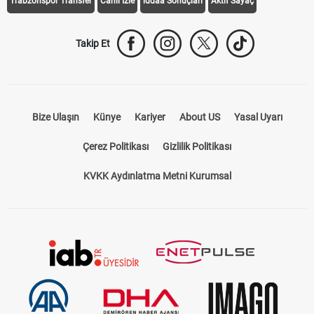
Trabzonspor Transfer
Canlı İzle
iddaa Sonuçları
Aktif Sayaç
Takip Et
Bize Ulaşın
Künye
Kariyer
About US
Yasal Uyarı
Çerez Politikası
Gizlilik Politikası
KVKK Aydınlatma Metni Kurumsal