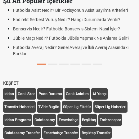
Şu An Popüler İçerikler
Futbolda Asist Nedir? Bir Pozisyonun Asist Sayılma Kriterleri
Endirekt Serbest Vuruş Nedir? Hangi Durumlarda Verilir?
Bonservis Nedir? Futbolda Bonservis Sistemi Nasıl İşler?
Jübile Maçı Nedir? Futbolda Jübile Yapmak Ne Anlama Gelir?
Futbolda Averaj Nedir? Genel Averaj ve İkili Averaj Arasındaki
Farklar
KEŞFET
iddaa
Canlı Skor
Puan Durumu
Canlı Anlatım
At Yarışı
Transfer Haberleri
TV'de Bugün
Süper Lig Fikstür
Süper Lig Haberleri
iddaa Programı
Galatasaray
Fenerbahçe
Beşiktaş
Trabzonspor
Galatasaray Transfer
Fenerbahçe Transfer
Beşiktaş Transfer