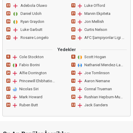
Adebola Oluwo
Luke Offord
22
15
Daniel Udoh
Marvin Ekpiteta
23
21
Ryan Graydon
Jon Mellish
26
22
Luke Garbutt
Curtis Nelson
29
25
Rosaire Longelo
AFC Şampiyonlar Ligi Elem
45
26
Yedekler
Cole Stockton
Scott Hogan
9
9
Fabio Borini
Nathaniel Mendez-Laing
16
11
Alfie Dorrington
Joe Tomlinson
24
14
Princewill Ehibhatiomhan
Aaron Nemane
25
16
Nicolas Siri
Connal Trueman
27
27
Mark Howard
Rushian Hepburn-Murphy
33
29
Ruben Butt
Jack Sanders
34
32