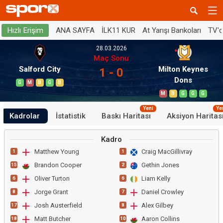
ANA SAYFA
İLK11 KUR
At Yarışı Bankoları
TV'
Hızlı Erişim
28.03.2026
Maç Sonu
Salford City
Milton Keynes
1 - 0
Dons
G
M
B
G
B
M
B
G
G
G
Yeni
Ye
Kadrolar
İstatistik
Baskı Haritası
Aksiyon Haritas
Kadro
Matthew Young
Craig MacGillivray
1
1
Brandon Cooper
Gethin Jones
15
2
Oliver Turton
Liam Kelly
6
6
Jorge Grant
Daniel Crowley
8
7
Josh Austerfield
Alex Gilbey
17
8
Matt Butcher
Aaron Collins
18
10