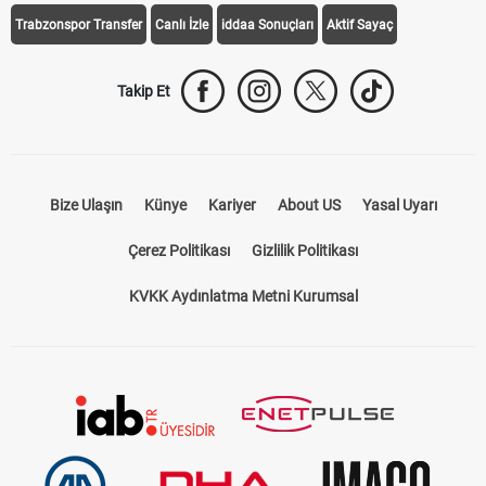
Trabzonspor Transfer
Canlı İzle
iddaa Sonuçları
Aktif Sayaç
Takip Et
Bize Ulaşın
Künye
Kariyer
About US
Yasal Uyarı
Çerez Politikası
Gizlilik Politikası
KVKK Aydınlatma Metni Kurumsal