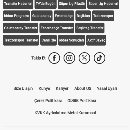
Transfer Haberleri
TV'de Bugün
Süper Lig Fikstür
Süper Lig Haberleri
iddaa Programı
Galatasaray
Fenerbahçe
Beşiktaş
Trabzonspor
Galatasaray Transfer
Fenerbahçe Transfer
Beşiktaş Transfer
Trabzonspor Transfer
Canlı İzle
iddaa Sonuçları
Aktif Sayaç
Takip Et
Bize Ulaşın
Künye
Kariyer
About US
Yasal Uyarı
Çerez Politikası
Gizlilik Politikası
KVKK Aydınlatma Metni Kurumsal