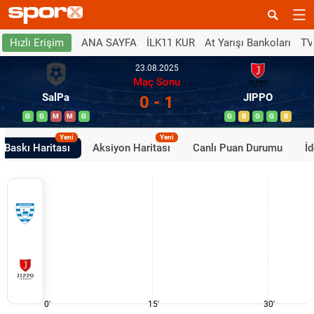
ANA SAYFA
İLK11 KUR
At Yarışı Bankoları
TV
Hızlı Erişim
23.08.2025
Maç Sonu
SalPa
JIPPO
0 - 1
G
G
M
M
G
G
B
G
G
B
Yeni
Yeni
Baskı Haritası
Aksiyon Haritası
Canlı Puan Durumu
İ
0'
15'
30'