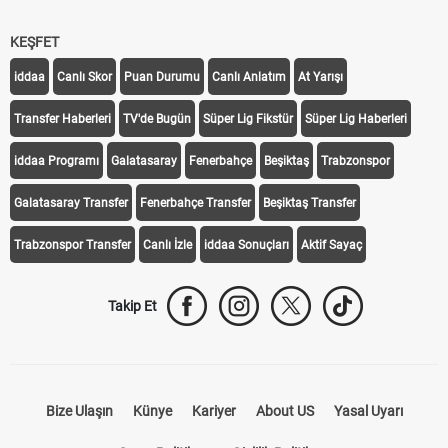
KEŞFET
iddaa
Canlı Skor
Puan Durumu
Canlı Anlatım
At Yarışı
Transfer Haberleri
TV'de Bugün
Süper Lig Fikstür
Süper Lig Haberleri
iddaa Programı
Galatasaray
Fenerbahçe
Beşiktaş
Trabzonspor
Galatasaray Transfer
Fenerbahçe Transfer
Beşiktaş Transfer
Trabzonspor Transfer
Canlı İzle
iddaa Sonuçları
Aktif Sayaç
Takip Et
Bize Ulaşın
Künye
Kariyer
About US
Yasal Uyarı