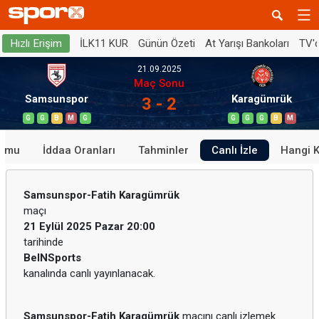
İLK11 KUR
Günün Özeti
At Yarışı Bankoları
TV'
Hızlı Erişim
21.09.2025
Maç Sonu
Samsunspor
Karagümrük
3 - 2
G
G
B
M
G
G
G
G
B
M
rumu
İddaa Oranları
Tahminler
Canlı İzle
Hangi 
Samsunspor-Fatih Karagümrük
maçı
21 Eylül 2025 Pazar 20:00
tarihinde
BeINSports
kanalında canlı yayınlanacak.
Samsunspor-Fatih Karagümrük
maçını canlı izlemek