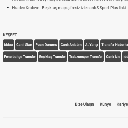
Hradec Kralove - Beşiktaş maçı şifresiz izle canlı S Sport Plus linki
KEŞFET
iddaa
Canlı Skor
Puan Durumu
Canlı Anlatım
At Yarışı
Transfer Haberler
Fenerbahçe Transfer
Beşiktaş Transfer
Trabzonspor Transfer
Canlı İzle
id
Bize Ulaşın
Künye
Kariye