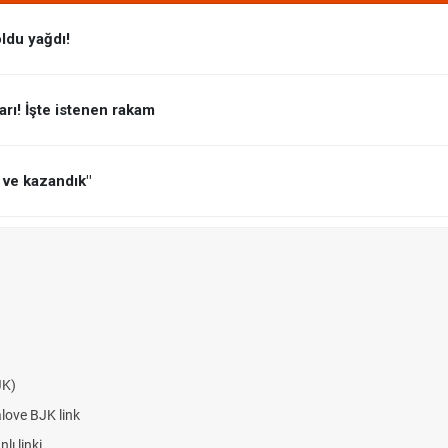
oldu yağdı!
arı! İşte istenen rakam
 ve kazandık"
JK)
alove BJK link
ı linki