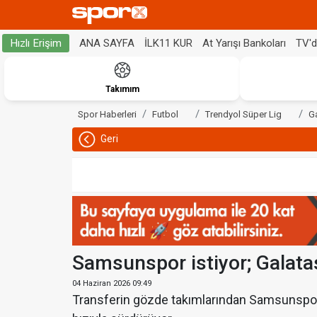
ANA SAYFA
İLK11 KUR
At Yarışı Bankoları
TV'
Hızlı Erişim
Takımım
Spor Haberleri
Futbol
Trendyol Süper Lig
G
Geri
Samsunspor istiyor; Galata
04 Haziran 2026 09:49
Transferin gözde takımlarından Samsunspor, 