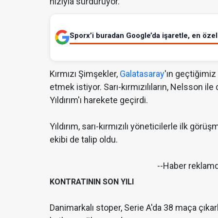
hızıyla sürdürüyor.
Sporx’i buradan Google’da işaretle, en özel 
Kırmızı Şimşekler,
Galatasaray
'ın geçtiğimiz
etmek istiyor. Sarı-kırmızılıların, Nelsson
Yıldırım'ı harekete geçirdi.
Yıldırım, sarı-kırmızılı yöneticilerle ilk görü
ekibi de talip oldu.
--Haber reklam
KONTRATININ SON YILI
Danimarkalı stoper, Serie A'da 38 maça çıka