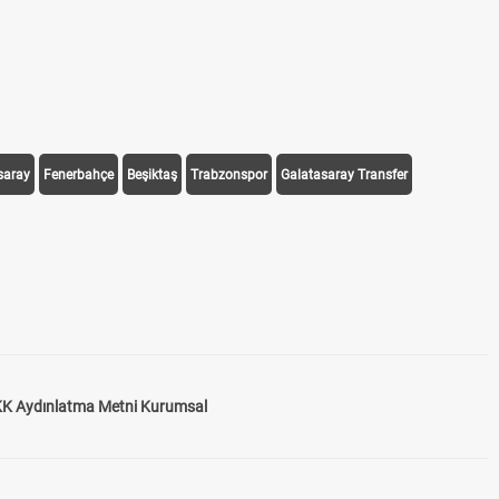
saray
Fenerbahçe
Beşiktaş
Trabzonspor
Galatasaray Transfer
K Aydınlatma Metni Kurumsal