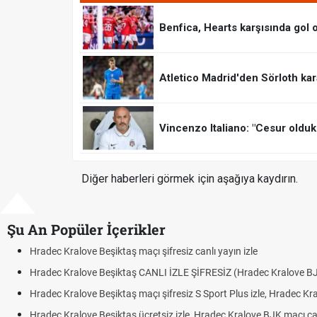
Benfica, Hearts karşısında gol 
Atletico Madrid'den Sörloth kar
Vincenzo Italiano: "Cesur olduk
Diğer haberleri görmek için aşağıya kaydırın.
Şu An Popüler İçerikler
Hradec Kralove Beşiktaş maçı şifresiz canlı yayın izle
Hradec Kralove Beşiktaş CANLI İZLE ŞİFRESİZ (Hradec Kralove B
Hradec Kralove Beşiktaş maçı şifresiz S Sport Plus izle, Hradec Kr
Hradec Kralove Beşiktaş ücretsiz izle, Hradec Kralove BJK maçı canl