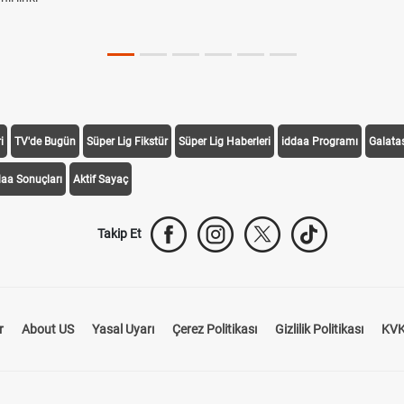
i
TV'de Bugün
Süper Lig Fikstür
Süper Lig Haberleri
iddaa Programı
Galata
daa Sonuçları
Aktif Sayaç
Takip Et
r
About US
Yasal Uyarı
Çerez Politikası
Gizlilik Politikası
KVK