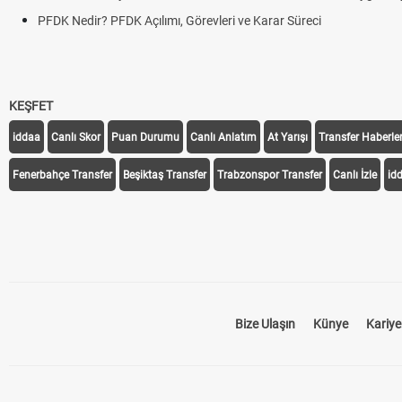
PFDK Nedir? PFDK Açılımı, Görevleri ve Karar Süreci
KEŞFET
iddaa
Canlı Skor
Puan Durumu
Canlı Anlatım
At Yarışı
Transfer Haberler
Fenerbahçe Transfer
Beşiktaş Transfer
Trabzonspor Transfer
Canlı İzle
id
Bize Ulaşın
Künye
Kariye