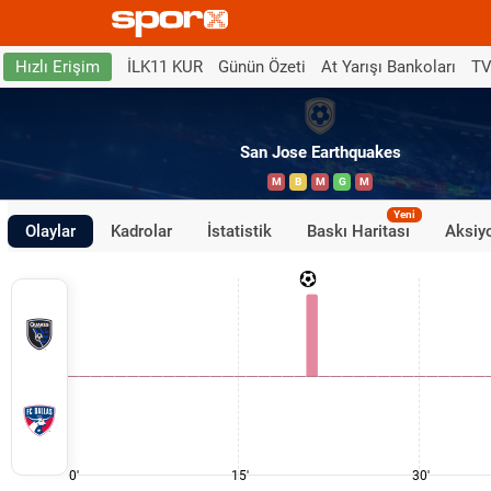
İLK11 KUR
Günün Özeti
At Yarışı Bankoları
TV
Hızlı Erişim
San Jose Earthquakes
M
B
M
G
M
Yeni
Olaylar
Kadrolar
İstatistik
Baskı Haritası
Aksiyo
0'
15'
30'