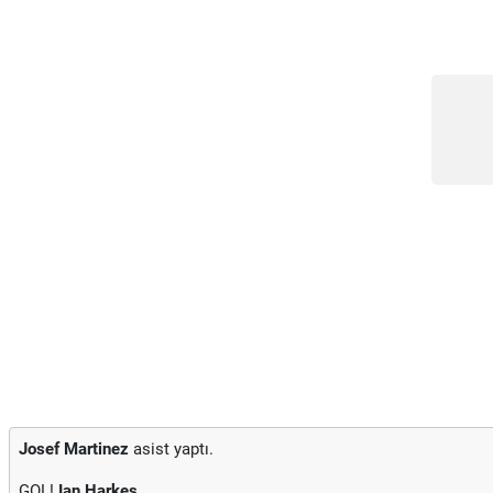
Josef Martinez
asist yaptı.
GOL!
Ian Harkes