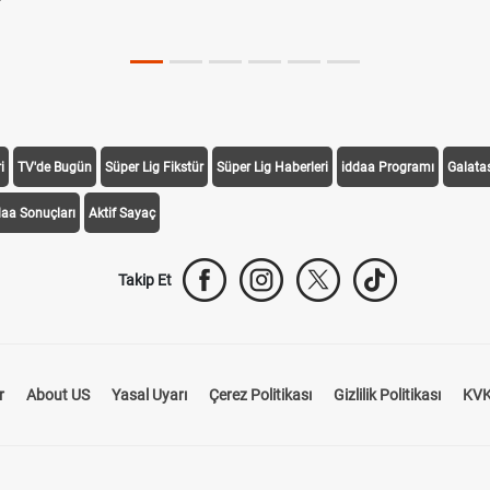
i
TV'de Bugün
Süper Lig Fikstür
Süper Lig Haberleri
iddaa Programı
Galata
daa Sonuçları
Aktif Sayaç
Takip Et
r
About US
Yasal Uyarı
Çerez Politikası
Gizlilik Politikası
KVK