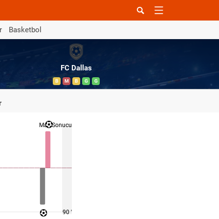
r
Basketbol
FC Dallas
B
M
B
G
G
r
Maç Sonucu
90 '