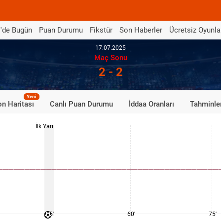
'de Bugün
Puan Durumu
Fikstür
Son Haberler
Ücretsiz Oyunla
17.07.2025
Maç Sonu
2 - 2
Yeni
n Haritası
Canlı Puan Durumu
İddaa Oranları
Tahminle
İlk Yarı
45'
60'
75'