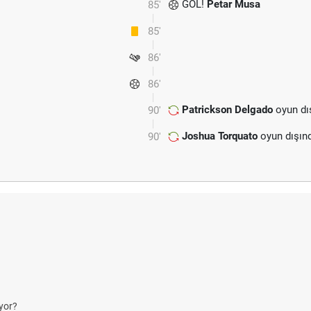
GOL!
Petar Musa
85'
85'
86'
86'
Patrickson Delgado
oyun dı
90'
Joshua Torquato
oyun dışın
90'
yor?