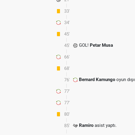
33'
34'
45'
GOL!
Petar Musa
45'
66'
68'
Bernard Kamungo
oyun dışı
76'
77'
77'
80'
Ramiro
asist yaptı.
85'