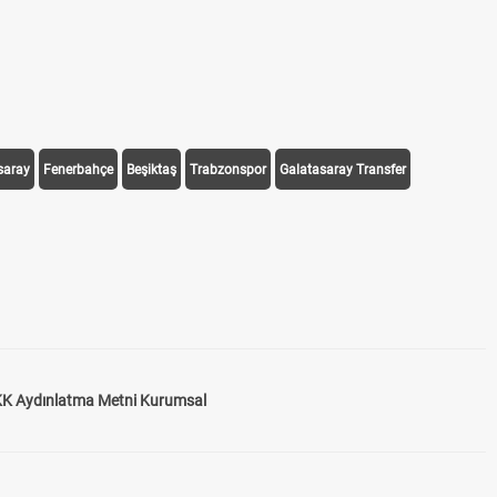
saray
Fenerbahçe
Beşiktaş
Trabzonspor
Galatasaray Transfer
K Aydınlatma Metni Kurumsal