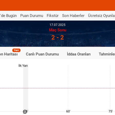
'de Bugün
Puan Durumu
Fikstür
Son Haberler
Ücretsiz Oyunla
17.07.2025
Maç Sonu
2 - 2
Yeni
n Haritası
Canlı Puan Durumu
İddaa Oranları
Tahminle
İlk Yarı
45'
60'
75'