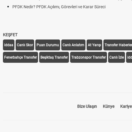
PFDK Nedir? PFDK Açılımı, Görevleri ve Karar Süreci
KEŞFET
iddaa
Canlı Skor
Puan Durumu
Canlı Anlatım
At Yarışı
Transfer Haberler
Fenerbahçe Transfer
Beşiktaş Transfer
Trabzonspor Transfer
Canlı İzle
id
Bize Ulaşın
Künye
Kariye