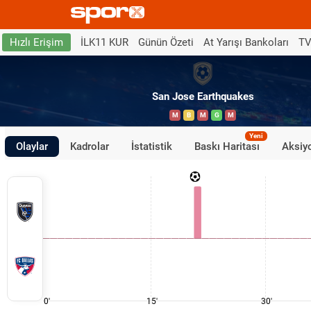
İLK11 KUR
Günün Özeti
At Yarışı Bankoları
TV
Hızlı Erişim
San Jose Earthquakes
M
B
M
G
M
Yeni
Olaylar
Kadrolar
İstatistik
Baskı Haritası
Aksiyo
0'
15'
30'