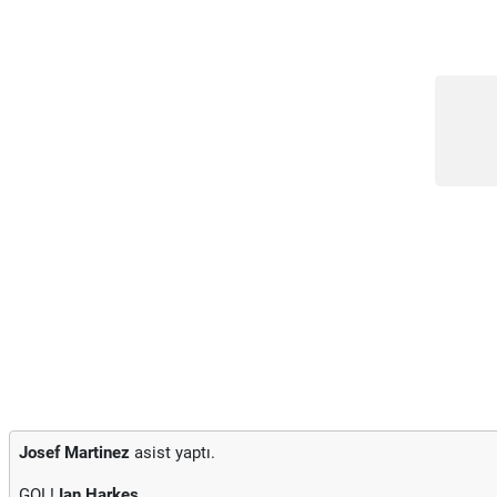
Josef Martinez
asist yaptı.
GOL!
Ian Harkes