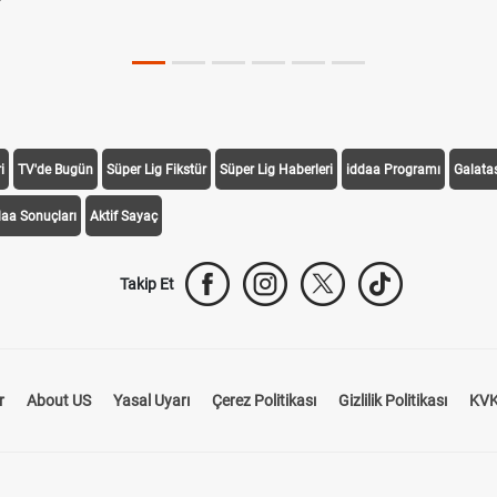
i
TV'de Bugün
Süper Lig Fikstür
Süper Lig Haberleri
iddaa Programı
Galata
daa Sonuçları
Aktif Sayaç
Takip Et
r
About US
Yasal Uyarı
Çerez Politikası
Gizlilik Politikası
KVK