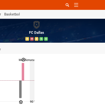
r
Basketbol
FC Dallas
B
M
B
G
G
r
Maç Sonucu
90 '