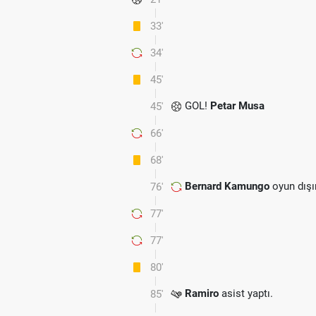
33'
34'
45'
GOL!
Petar Musa
45'
66'
68'
Bernard Kamungo
oyun dışı
76'
77'
77'
80'
Ramiro
asist yaptı.
85'