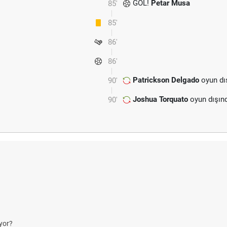
GOL!
Petar Musa
85'
85'
86'
86'
Patrickson Delgado
oyun dı
90'
Joshua Torquato
oyun dışın
90'
yor?