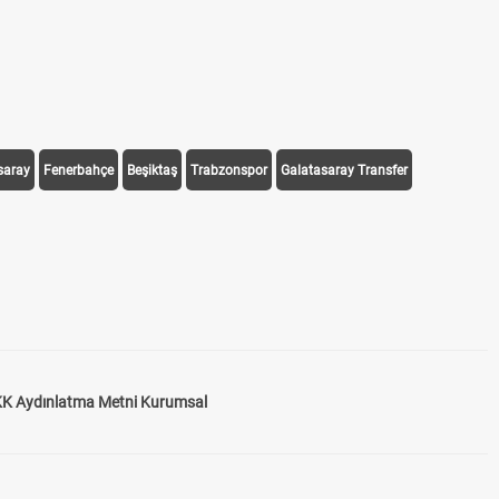
saray
Fenerbahçe
Beşiktaş
Trabzonspor
Galatasaray Transfer
K Aydınlatma Metni Kurumsal