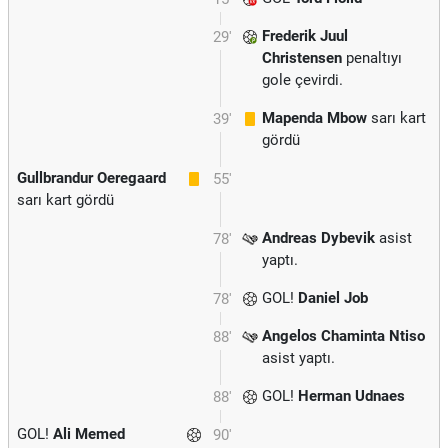
Frederik Juul
29'
Christensen
penaltıyı
gole çevirdi.
Mapenda Mbow
sarı kart
39'
gördü
Gullbrandur Oeregaard
55'
sarı kart gördü
Andreas Dybevik
asist
78'
yaptı.
GOL!
Daniel Job
78'
Angelos Chaminta Ntiso
88'
asist yaptı.
GOL!
Herman Udnaes
88'
GOL!
Ali Memed
90'