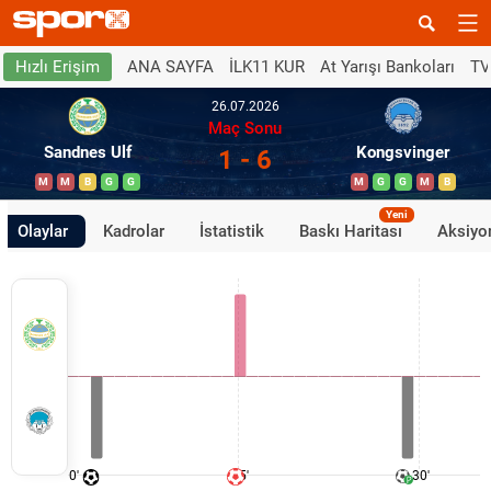
ANA SAYFA
İLK11 KUR
At Yarışı Bankoları
TV
Hızlı Erişim
26.07.2026
Maç Sonu
Sandnes Ulf
Kongsvinger
1 - 6
M
M
B
G
G
M
G
G
M
B
Yeni
Olaylar
Kadrolar
İstatistik
Baskı Haritası
Aksiyon
0'
15'
30'