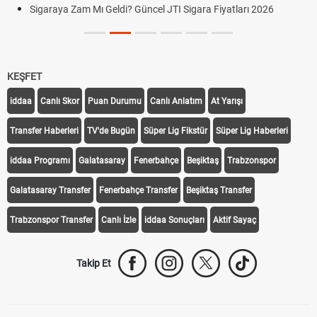
Sigaraya Zam Mı Geldi? Güncel JTI Sigara Fiyatları 2026
KEŞFET
iddaa
Canlı Skor
Puan Durumu
Canlı Anlatım
At Yarışı
Transfer Haberleri
TV'de Bugün
Süper Lig Fikstür
Süper Lig Haberleri
iddaa Programı
Galatasaray
Fenerbahçe
Beşiktaş
Trabzonspor
Galatasaray Transfer
Fenerbahçe Transfer
Beşiktaş Transfer
Trabzonspor Transfer
Canlı İzle
iddaa Sonuçları
Aktif Sayaç
Takip Et