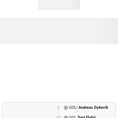
GOL!
Andreas Dybevik
3'
GOL
Tord Flolid
15'