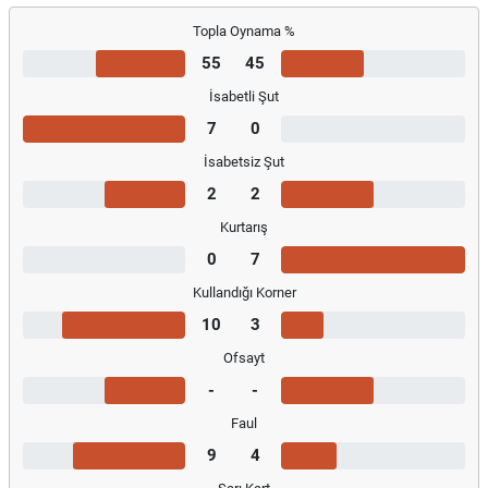
Topla Oynama %
55
45
İsabetli Şut
7
0
İsabetsiz Şut
2
2
Kurtarış
0
7
Kullandığı Korner
10
3
Ofsayt
-
-
Faul
9
4