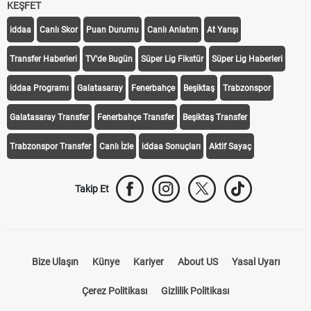
KEŞFET
iddaa
Canlı Skor
Puan Durumu
Canlı Anlatım
At Yarışı
Transfer Haberleri
TV'de Bugün
Süper Lig Fikstür
Süper Lig Haberleri
iddaa Programı
Galatasaray
Fenerbahçe
Beşiktaş
Trabzonspor
Galatasaray Transfer
Fenerbahçe Transfer
Beşiktaş Transfer
Trabzonspor Transfer
Canlı İzle
iddaa Sonuçları
Aktif Sayaç
Takip Et
Bize Ulaşın
Künye
Kariyer
About US
Yasal Uyarı
Çerez Politikası
Gizlilik Politikası