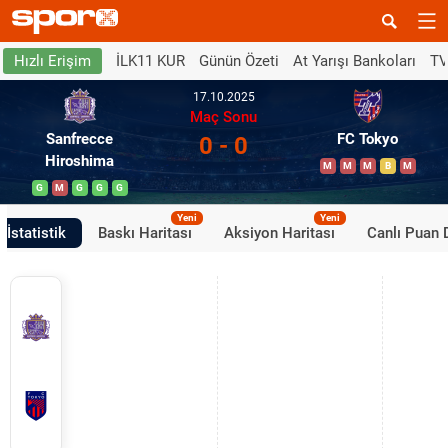
İLK11 KUR
Günün Özeti
At Yarışı Bankoları
TV
Hızlı Erişim
17.10.2025
Maç Sonu
Sanfrecce
FC Tokyo
0 - 0
Hiroshima
M
M
M
B
M
G
M
G
G
G
Yeni
Yeni
İstatistik
Baskı Haritası
Aksiyon Haritası
Canlı Puan