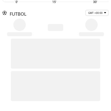
0'
15'
30'
FUTBOL
GMT +00:00