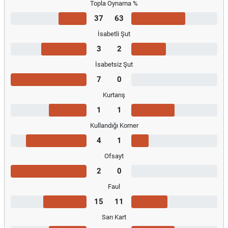
Topla Oynama %
37
63
İsabetli Şut
3
2
İsabetsiz Şut
7
0
Kurtarış
1
1
Kullandığı Korner
4
1
Ofsayt
2
0
Faul
15
11
Sarı Kart