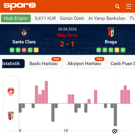
İLK11 KUR
Günün Özeti
At Yarışı Bankoları
TV
Hızlı Erişim
26.04.2026
Maç Sonu
Santa Clara
Braga
2 - 1
G
G
M
G
B
G
G
G
B
G
Yeni
Yeni
İstatistik
Baskı Haritası
Aksiyon Haritası
Canlı Puan
0'
15'
30'