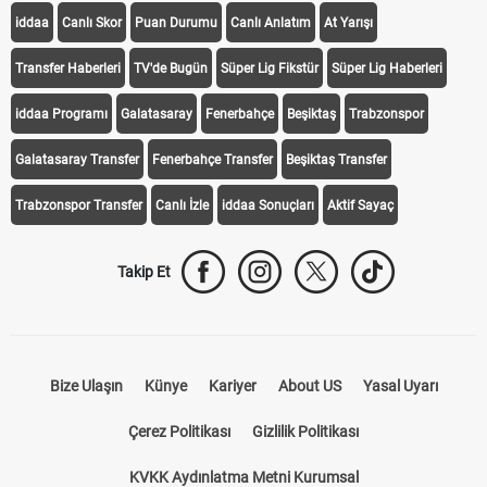
iddaa
Canlı Skor
Puan Durumu
Canlı Anlatım
At Yarışı
Transfer Haberleri
TV'de Bugün
Süper Lig Fikstür
Süper Lig Haberleri
iddaa Programı
Galatasaray
Fenerbahçe
Beşiktaş
Trabzonspor
Galatasaray Transfer
Fenerbahçe Transfer
Beşiktaş Transfer
Trabzonspor Transfer
Canlı İzle
iddaa Sonuçları
Aktif Sayaç
Takip Et
Bize Ulaşın
Künye
Kariyer
About US
Yasal Uyarı
Çerez Politikası
Gizlilik Politikası
KVKK Aydınlatma Metni Kurumsal