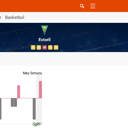
r
Basketbol
Estoril
B
B
M
B
B
Maç Sonucu
90 '