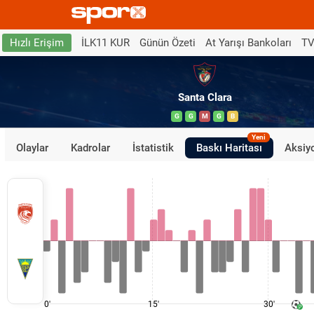
İLK11 KUR
Günün Özeti
At Yarışı Bankoları
TV
Hızlı Erişim
Santa Clara
G
G
M
G
B
Yeni
Olaylar
Kadrolar
İstatistik
Baskı Haritası
Aksiyo
0'
15'
30'