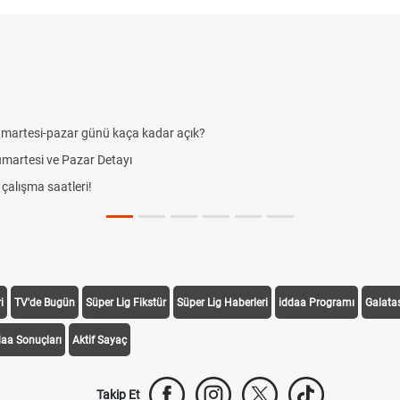
umartesi-pazar günü kaça kadar açık?
Cumartesi ve Pazar Detayı
alışma saatleri!
i
TV'de Bugün
Süper Lig Fikstür
Süper Lig Haberleri
iddaa Programı
Galata
daa Sonuçları
Aktif Sayaç
Takip Et