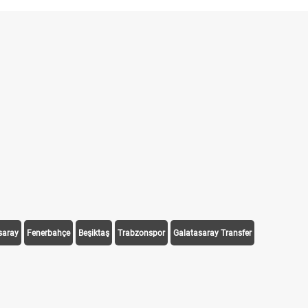
saray
Fenerbahçe
Beşiktaş
Trabzonspor
Galatasaray Transfer