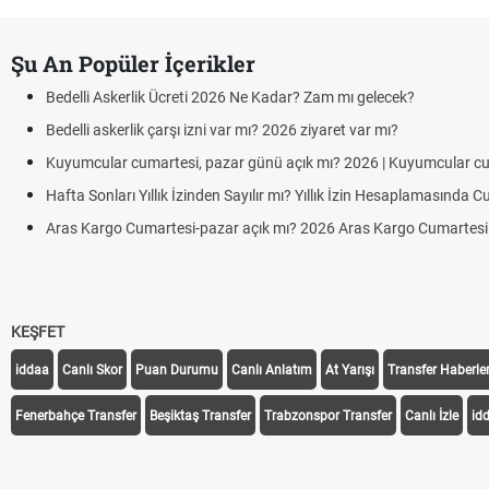
Şu An Popüler İçerikler
Bedelli Askerlik Ücreti 2026 Ne Kadar? Zam mı gelecek?
Bedelli askerlik çarşı izni var mı? 2026 ziyaret var mı?
Kuyumcular cumartesi, pazar günü açık mı? 2026 | Kuyumcular c
Hafta Sonları Yıllık İzinden Sayılır mı? Yıllık İzin Hesaplamasında 
Aras Kargo Cumartesi-pazar açık mı? 2026 Aras Kargo Cumartesi ç
KEŞFET
iddaa
Canlı Skor
Puan Durumu
Canlı Anlatım
At Yarışı
Transfer Haberler
Fenerbahçe Transfer
Beşiktaş Transfer
Trabzonspor Transfer
Canlı İzle
id