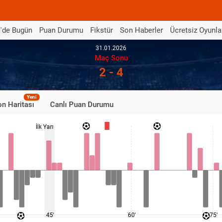
'de Bugün
Puan Durumu
Fikstür
Son Haberler
Ücretsiz Oyunla
31.01.2026
Maç Sonu
2 - 4
Yeni
n Haritası
Canlı Puan Durumu
İlk Yarı
45'
60'
75'