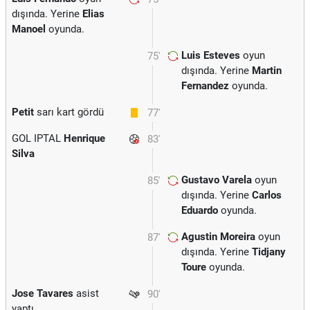
dışında. Yerine
Elias
Manoel
oyunda.
Luis Esteves
oyun
75'
dışında. Yerine
Martin
Fernandez
oyunda.
Petit
sarı kart gördü
77'
GOL IPTAL
Henrique
83'
Silva
Gustavo Varela
oyun
85'
dışında. Yerine
Carlos
Eduardo
oyunda.
Agustin Moreira
oyun
87'
dışında. Yerine
Tidjany
Toure
oyunda.
Jose Tavares
asist
90'
yaptı.