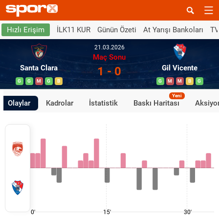
İLK11 KUR
Günün Özeti
At Yarışı Bankoları
TV
Hızlı Erişim
21.03.2026
Maç Sonu
Santa Clara
Gil Vicente
1 - 0
G
G
M
G
B
G
M
M
B
G
Yeni
Olaylar
Kadrolar
İstatistik
Baskı Haritası
Aksiyon
0'
15'
30'