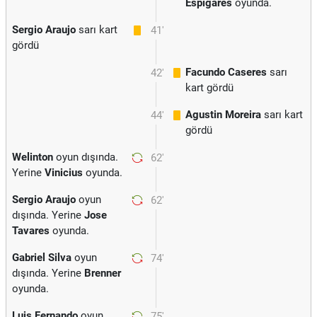
Espigares
oyunda.
Sergio Araujo
sarı kart
41'
gördü
Facundo Caseres
sarı
42'
kart gördü
Agustin Moreira
sarı kart
44'
gördü
Welinton
oyun dışında.
62'
Yerine
Vinicius
oyunda.
Sergio Araujo
oyun
62'
dışında. Yerine
Jose
Tavares
oyunda.
Gabriel Silva
oyun
74'
dışında. Yerine
Brenner
oyunda.
Luis Fernando
oyun
75'