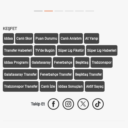
Süper Lig Kaç Hafta ve Toplam Kaç 
KEŞFET
iddaa
Canlı Skor
Puan Durumu
Canlı Anlatım
At Yarışı
Transfer Haberleri
TV'de Bugün
Süper Lig Fikstür
Süper Lig Haberleri
iddaa Programı
Galatasaray
Fenerbahçe
Beşiktaş
Trabzonspor
Galatasaray Transfer
Fenerbahçe Transfer
Beşiktaş Transfer
Trabzonspor Transfer
Canlı İzle
iddaa Sonuçları
Aktif Sayaç
Takip Et