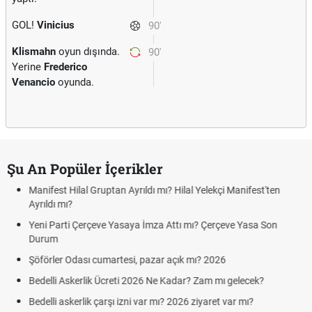
GOL!
Vinicius
90'
Klismahn
oyun dışında.
90'
Yerine
Frederico
Venancio
oyunda.
Şu An Popüler İçerikler
Hilal Yelekçi Manifest'ten
Kuyumcular cumartesi, pazar günü aç
cumartesi-pazar günü kaça kadar açı
tı mı? Çerçeve Yasa Son
Hafta Sonları Yıllık İzinden Sayılır mı?
Cumartesi ve Pazar Detayı
çık mı? 2026
Aras Kargo Cumartesi-pazar açık mı?
Cumartesi çalışma saatleri!
adar? Zam mı gelecek?
Hazırlık Maçı ve Dostluk Maçı Nedir? 
2026 ziyaret var mı?