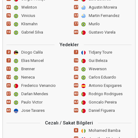
Welinton
Agustin Moreira
49
27
Vinicius
Martin Fernandez
70
32
Klismahn
Murilo
77
77
Gabriel Silva
Gustavo Varela
10
89
Yedekler
Diogo Calila
Tidjany Toure
2
7
Elias Manoel
Gui Beleza
7
16
Brenner
Weverson
11
26
Neneca
Carlos Eduardo
12
29
Frederico Venancio
Antonio Espigares
21
48
Darlan Mendes
Rodrigo Rodrigues
37
80
Paulo Victor
Goncalo Pereira
64
82
Jose Tavares
Daniel Figueira
65
99
Cezalı / Sakat Bilgileri
Mohamed Bamba
8