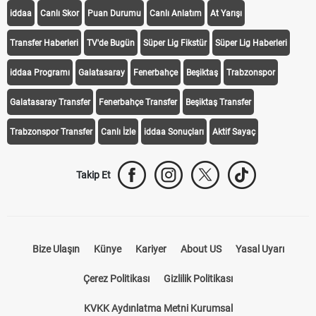
iddaa
Canlı Skor
Puan Durumu
Canlı Anlatım
At Yarışı
Transfer Haberleri
TV'de Bugün
Süper Lig Fikstür
Süper Lig Haberleri
iddaa Programı
Galatasaray
Fenerbahçe
Beşiktaş
Trabzonspor
Galatasaray Transfer
Fenerbahçe Transfer
Beşiktaş Transfer
Trabzonspor Transfer
Canlı İzle
iddaa Sonuçları
Aktif Sayaç
Takip Et
Bize Ulaşın
Künye
Kariyer
About US
Yasal Uyarı
Çerez Politikası
Gizlilik Politikası
KVKK Aydınlatma Metni Kurumsal