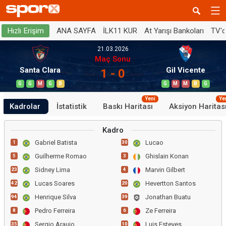
ANA SAYFA
İLK11 KUR
At Yarışı Bankoları
TV'
Hızlı Erişim
21.03.2026
Maç Sonu
Santa Clara
Gil Vicente
1 - 0
G
G
M
G
B
G
M
M
B
G
Yeni
Ye
Kadrolar
İstatistik
Baskı Haritası
Aksiyon Haritas
Kadro
Gabriel Batista
Lucao
1
30
Guilherme Romao
Ghislain Konan
5
3
Sidney Lima
Marvin Gilbert
23
4
Lucas Soares
Hevertton Santos
42
20
Henrique Silva
Jonathan Buatu
94
39
Pedro Ferreira
Ze Ferreira
8
6
Sergio Araujo
Luis Esteves
35
10