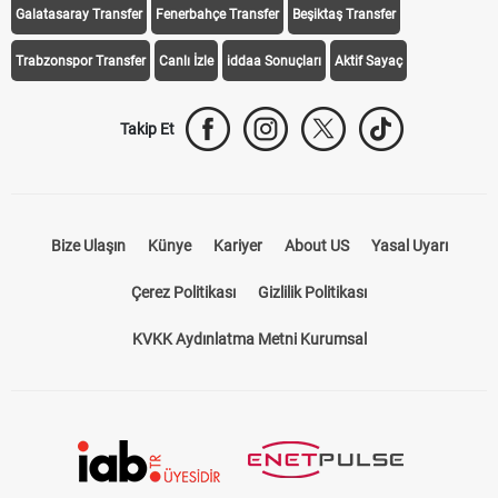
Galatasaray Transfer
Fenerbahçe Transfer
Beşiktaş Transfer
Trabzonspor Transfer
Canlı İzle
iddaa Sonuçları
Aktif Sayaç
Takip Et
Bize Ulaşın
Künye
Kariyer
About US
Yasal Uyarı
Çerez Politikası
Gizlilik Politikası
KVKK Aydınlatma Metni Kurumsal