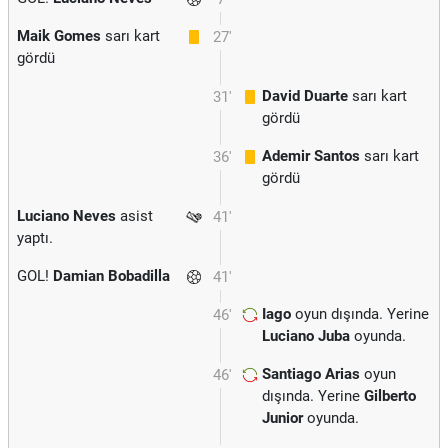
Maik Gomes
sarı kart
27'
gördü
David Duarte
sarı kart
31'
gördü
Ademir Santos
sarı kart
36'
gördü
Luciano Neves
asist
41'
yaptı.
GOL!
Damian Bobadilla
41'
Iago
oyun dışında. Yerine
46'
Luciano Juba
oyunda.
Santiago Arias
oyun
46'
dışında. Yerine
Gilberto
Junior
oyunda.