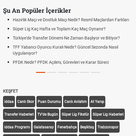
Şu An Popüler İçerikler
Hazırlık Maçı ve Dostluk Maçı Nedir? Resmî Maçlardan Farkları
Süper Lig Kaç Hafta ve Toplam Kaç Maç Oynanır?
Türkiye'de Transfer Dönemi Ne Zaman Başlıyor ve Bitiyor?
TFF Yabancı Oyuncu Kuralı Nedir? Güncel Sezonda Nasıl
Uygulanıyor?
PFDK Nedir? PFDK Açılımı, Görevleri ve Karar Süreci
KEŞFET
iddaa
Canlı Skor
Puan Durumu
Canlı Anlatım
At Yarışı
Transfer Haberleri
TV'de Bugün
Süper Lig Fikstür
Süper Lig Haberleri
iddaa Programı
Galatasaray
Fenerbahçe
Beşiktaş
Trabzonspor