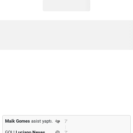
Maik Gomes
asist yaptı.
7'
GOL!
Luciano Neves
7'