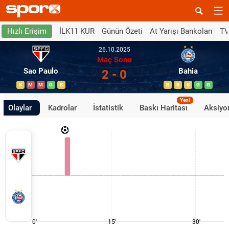
İLK11 KUR
Günün Özeti
At Yarışı Bankoları
TV
Hızlı Erişim
26.10.2025
Maç Sonu
Sao Paulo
Bahia
2 - 0
B
M
M
G
B
B
B
B
G
G
Yeni
Olaylar
Kadrolar
İstatistik
Baskı Haritası
Aksiyon
0'
15'
30'