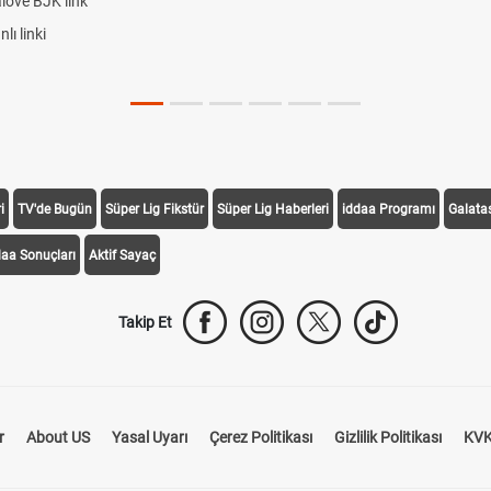
alove BJK link
ı linki
i
TV'de Bugün
Süper Lig Fikstür
Süper Lig Haberleri
iddaa Programı
Galata
daa Sonuçları
Aktif Sayaç
Takip Et
r
About US
Yasal Uyarı
Çerez Politikası
Gizlilik Politikası
KVK