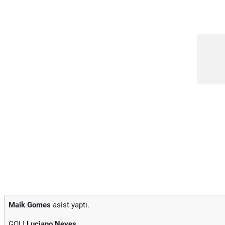
Maik Gomes
asist yaptı.
GOL!
Luciano Neves