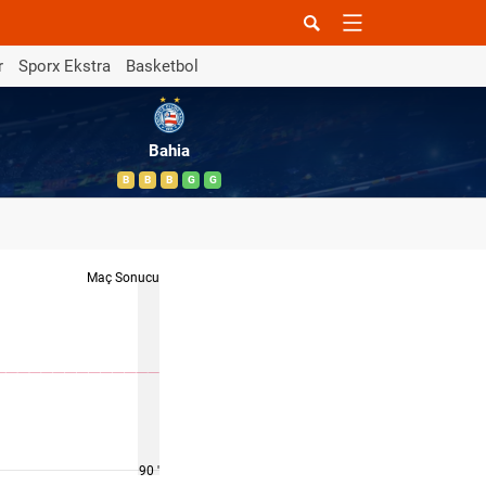
r
Sporx Ekstra
Basketbol
Bahia
B
B
B
G
G
Maç Sonucu
90 '