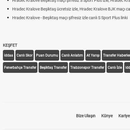
Hradec Kralove Beşiktaş maçı şifresiz S Sport Plus izle, Hradec Kr
Hradec Kralove Beşiktaş ücretsiz izle, Hradec Kralove BJK maçı canl
Hradec Kralove - Beşiktaş maçı şifresiz izle canlı S Sport Plus linki
KEŞFET
iddaa
Canlı Skor
Puan Durumu
Canlı Anlatım
At Yarışı
Transfer Haberler
Fenerbahçe Transfer
Beşiktaş Transfer
Trabzonspor Transfer
Canlı İzle
id
Bize Ulaşın
Künye
Kariye