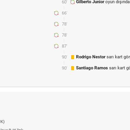
Gilberto Junior
oyun dışında
60'
66'
78'
78'
87'
Rodrigo Nestor
sarı kart gö
90'
Santiago Ramos
sarı kart g
90'
JK)