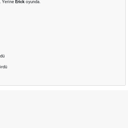
. Yerine
Erick
oyunda.
rdü
ördü