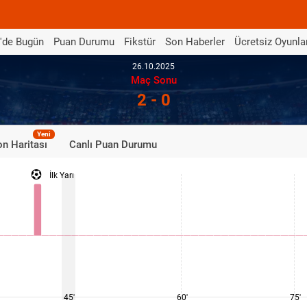
'de Bugün
Puan Durumu
Fikstür
Son Haberler
Ücretsiz Oyunla
26.10.2025
Maç Sonu
2 - 0
Yeni
n Haritası
Canlı Puan Durumu
İlk Yarı
45'
60'
75'