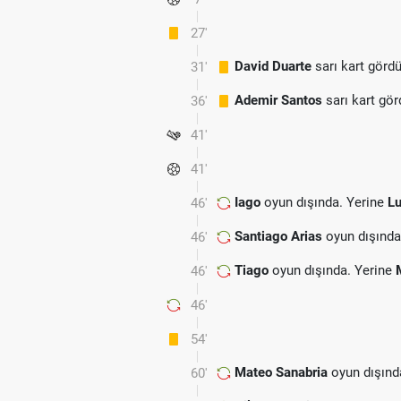
27'
David Duarte
sarı kart görd
31'
Ademir Santos
sarı kart gör
36'
41'
41'
Iago
oyun dışında. Yerine
Lu
46'
Santiago Arias
oyun dışında
46'
Tiago
oyun dışında. Yerine
46'
46'
54'
Mateo Sanabria
oyun dışınd
60'