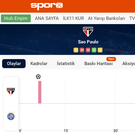
ANA SAYFA
İLK11 KUR
At Yarışı Bankoları
TV
Hızlı Erişim
Sao Paulo
B
M
M
G
B
Yeni
Olaylar
Kadrolar
İstatistik
Baskı Haritası
Aksiyo
0'
15'
30'