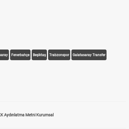
saray
Fenerbahçe
Beşiktaş
Trabzonspor
Galatasaray Transfer
K Aydınlatma Metni Kurumsal